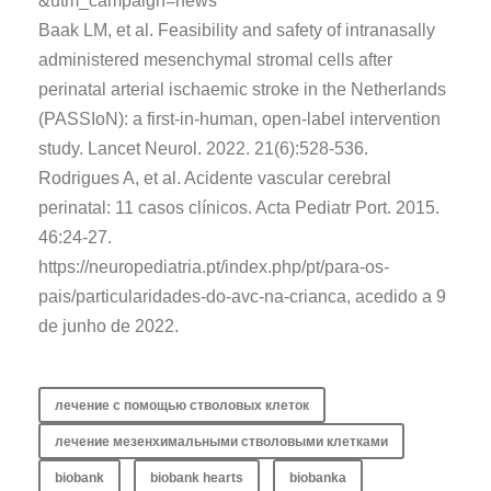
&utm_campaign=news
Baak LM, et al. Feasibility and safety of intranasally
administered mesenchymal stromal cells after
perinatal arterial ischaemic stroke in the Netherlands
(PASSIoN): a first-in-human, open-label intervention
study. Lancet Neurol. 2022. 21(6):528-536.
Rodrigues A, et al. Acidente vascular cerebral
perinatal: 11 casos clínicos. Acta Pediatr Port. 2015.
46:24-27.
https://neuropediatria.pt/index.php/pt/para-os-
pais/particularidades-do-avc-na-crianca, acedido a 9
de junho de 2022.
лечение с помощью стволовых клеток
лечение мезенхимальными стволовыми клетками
biobank
biobank hearts
biobanka