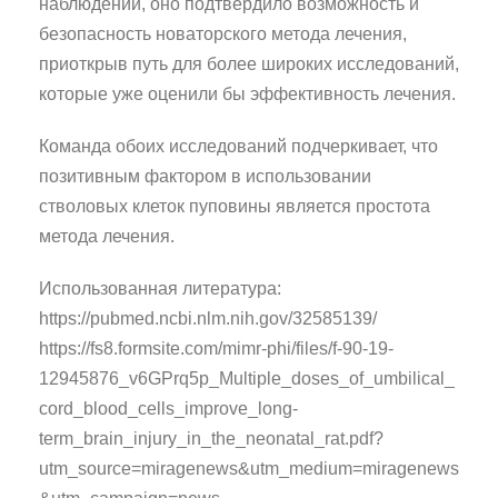
наблюдений, оно подтвердило возможность и
безопасность новаторского метода лечения,
приоткрыв путь для более широких исследований,
которые уже оценили бы эффективность лечения.
Команда обоих исследований подчеркивает, что
позитивным фактором в использовании
стволовых клеток пуповины является простота
метода лечения.
Использованная литература:
https://pubmed.ncbi.nlm.nih.gov/32585139/
https://fs8.formsite.com/mimr-phi/files/f-90-19-
12945876_v6GPrq5p_Multiple_doses_of_umbilical_
cord_blood_cells_improve_long-
term_brain_injury_in_the_neonatal_rat.pdf?
utm_source=miragenews&utm_medium=miragenews