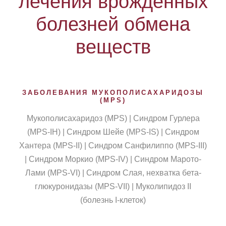
лечения врожденных
болезней обмена
веществ
ЗАБОЛЕВАНИЯ МУКОПОЛИСАХАРИДОЗЫ
(MPS)
Мукополисахаридоз (MPS) | Синдром Гурлера
(MPS-IH) | Синдром Шейе (MPS-IS) | Синдром
Хантера (MPS-II) | Синдром Санфилиппо (MPS-III)
| Синдром Моркио (MPS-IV) | Синдром Марото-
Лами (MPS-VI) | Синдром Слая, нехватка бета-
глюкуронидазы (MPS-VII) | Муколипидоз II
(болезнь I-клеток)