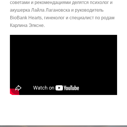
советами и рекомендациями делятся психолог и
акушерка Лайла Лагановска и руководитель
BioBank Hearts, гинеколог и специалист по родам
Карлина Элксне.