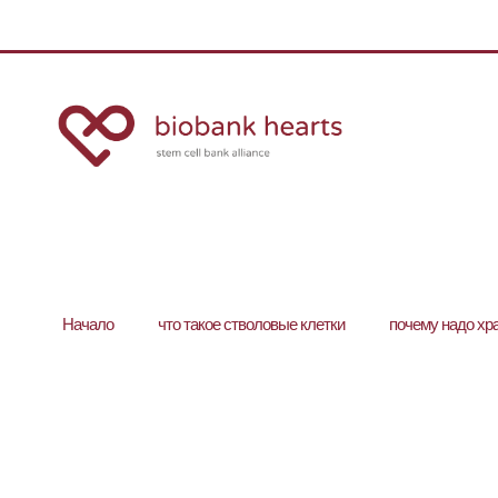
Hачало
что такое стволовые клетки
почему надо хр