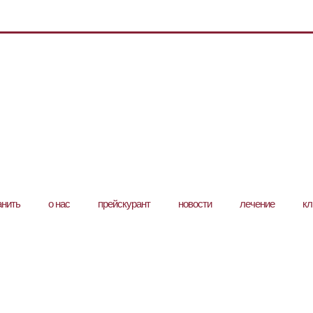
анить
о нас
прейскурант
новости
лечение
кл