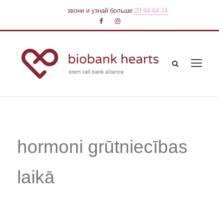
звони и узнай больше
28 64 64 74
hormoni grūtniecības
laikā