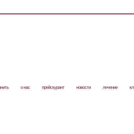
анить
о нас
прейскурант
новости
лечение
кл