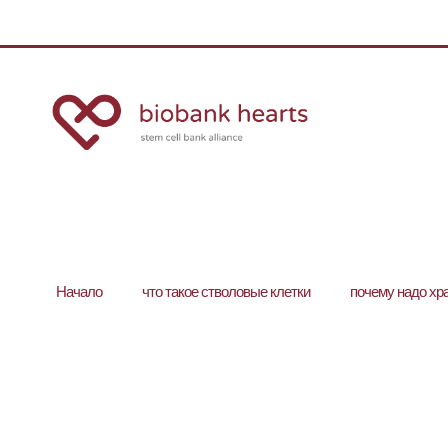
Hачало
что такое стволовые клетки
почему надо хр