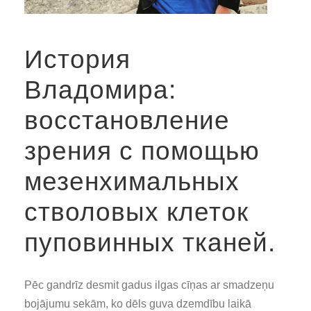
История
Владомира:
восстановление
зрения с помощью
мезенхимальных
стволовых клеток
пуповинных тканей.
Pēc gandrīz desmit gadus ilgas cīņas ar smadzeņu
bojājumu sekām, ko dēls guva dzemdību laikā