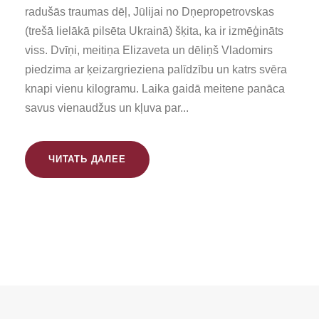
radušās traumas dēļ, Jūlijai no Dņepropetrovskas
(trešā lielākā pilsēta Ukrainā) šķita, ka ir izmēģināts
viss. Dvīņi, meitiņa Elizaveta un dēliņš Vladomirs
piedzima ar ķeizargrieziena palīdzību un katrs svēra
knapi vienu kilogramu. Laika gaidā meitene panāca
savus vienaudžus un kļuva par...
ЧИТАТЬ ДАЛЕЕ