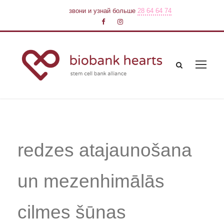
звони и узнай больше
28 64 64 74
redzes atajaunošana
un mezenhimālās
cilmes šūnas