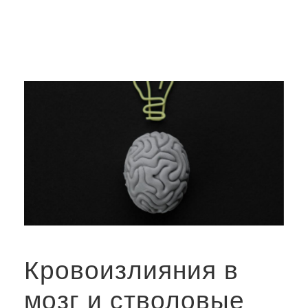
Кровоизлияния в
мозг и стволовые