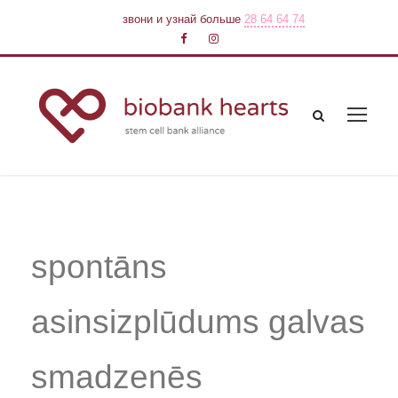
звони и узнай больше
28 64 64 74
spontāns
asinsizplūdums galvas
smadzenēs