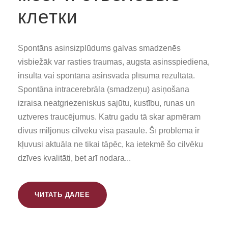
клетки
Spontāns asinsizplūdums galvas smadzenēs
visbiežāk var rasties traumas, augsta asinsspiediena,
insulta vai spontāna asinsvada plīsuma rezultātā.
Spontāna intracerebrāla (smadzeņu) asiņošana
izraisa neatgriezeniskus sajūtu, kustību, runas un
uztveres traucējumus. Katru gadu tā skar apmēram
divus miljonus cilvēku visā pasaulē. Šī problēma ir
kļuvusi aktuāla ne tikai tāpēc, ka ietekmē šo cilvēku
dzīves kvalitāti, bet arī nodara...
ЧИТАТЬ ДАЛЕЕ