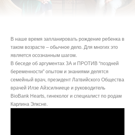
В наше время запланировать рождение ребенка в
таком возрасте – обычное дело. Для многих это
является осознанным шагом.
В беседе об аргументах ЗА и ПРОТИВ “поздней
беременности” опытом и знаниями делятся
семейный врач, президент Латвийского Общества
врачей Илзе Айзсилниеце и руководитель
BioBank Hearts, гинеколог и специалист по родам
Карлина Элксне.