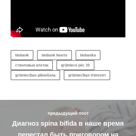
biobank
biobank hearts
biobanka
стволовые клетки
grūtniece pēc 35
grūtniecības plānošana
grūtniecības trimestri
предыдущий пост
Диагноз spina bifida в наше время
перестал быть приговором на