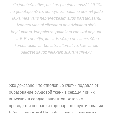
cita jaunieša nāve, un, kas pieejama mazāk kā 1%
no gribētājiem? Es domāju, ka nākamo desmit gadu
laikā mēs vairs nepieredzēsim sirds pārstādīšanu,
izņemot vienīgi cilvēkiem ar iedzimtiem sirds
bojājumiem, kur palīdzēt patiešām var tikai ar jaunu
sirdi. Es domāju, ka sirds sūkņu un cilmes šūnu
kombinācija var būt laba alternatīva, kas varētu
palīdzēt daudz lielākam skaitam cilvēku.
Stephen Westaby
profesors no Oksfordas John
Radcliffe slimnīcas
Уже доказано, что стволовые клетки подавляют
образование рубцовой ткани в сердцу, при их
инъекции в сердце пациентов, которым
проводится операция коронарного шунтирования.
В больнице Royal Brompton сейчас проводится