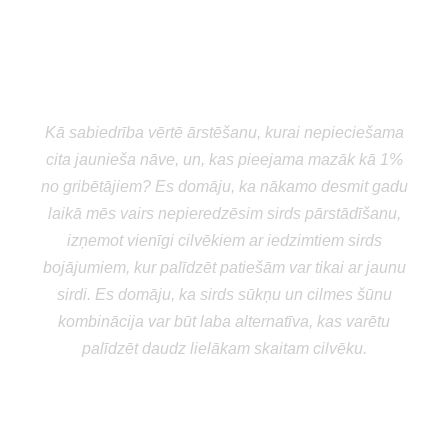
“
Kā sabiedrība vērtē ārstēšanu, kurai nepieciešama
cita jaunieša nāve, un, kas pieejama mazāk kā 1%
no gribētājiem? Es domāju, ka nākamo desmit gadu
laikā mēs vairs nepieredzēsim sirds pārstādīšanu,
izņemot vienīgi cilvēkiem ar iedzimtiem sirds
bojājumiem, kur palīdzēt patiešām var tikai ar jaunu
sirdi. Es domāju, ka sirds sūkņu un cilmes šūnu
kombinācija var būt laba alternatīva, kas varētu
palīdzēt daudz lielākam skaitam cilvēku.
Stephen Westaby
profesors no Oksfordas John
Radcliffe slimnīcas