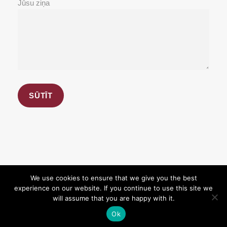
Jūsu ziņa
We use cookies to ensure that we give you the best
experience on our website. If you continue to use this site we
Copyright 2026, BioBank.lv. All Rights Reserved.
will assume that you are happy with it.
Designed with love
Ok