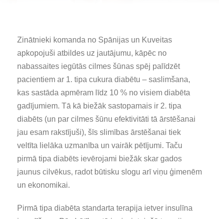
Zinātnieki komanda no Spānijas un Kuveitas
apkopojuši atbildes uz jautājumu, kāpēc no
nabassaites iegūtās cilmes šūnas spēj palīdzēt
pacientiem ar 1. tipa cukura diabētu – saslimšana,
kas sastāda apmēram līdz 10 % no visiem diabēta
gadījumiem. Tā kā biežāk sastopamais ir 2. tipa
diabēts (un par cilmes šūnu efektivitāti tā ārstēšanai
jau esam rakstījuši), šīs slimības ārstēšanai tiek
veltīta lielāka uzmanība un vairāk pētījumi. Taču
pirmā tipa diabēts ievērojami biežāk skar gados
jaunus cilvēkus, radot būtisku slogu arī viņu ģimenēm
un ekonomikai.
Pirmā tipa diabēta standarta terapija ietver insulīna