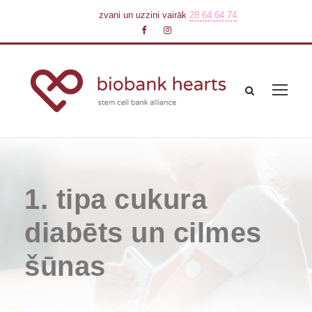
zvani un uzzini vairāk
28 64 64 74
1. tipa cukura
diabēts un cilmes
šūnas