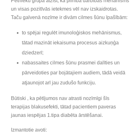
Pētnieku grupa atzīst, ka pilnībā darbības mehānisms
un visas pozitīvās ietekmes vēl nav izskaidrotas.
Taču galvenā nozīme ir divām cilmes šūnu īpašībām:
to spējai regulēt imunoloģiskos mehānismus,
tātad mazināt iekaisuma procesus aizkuņģa
dziedzerī;
nabassaites cilmes šūnu prasmei dalīties un
pārveidoties par bojātajiem audiem, tādā veidā
atjaunojot arī jau zudušo funkciju.
Būtiski , ka pētījumos nav atrasti nozīmīgi šīs
terapijas blakusefekti, tātad pacientiem paveras
jaunas iespējas 1.tipa diabēta ārstēšanai.
Izmantotie avoti: