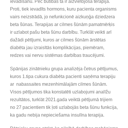
ievadīšanu. Pēc būtības tā ir aizvietojošā terapija.
Proti, tiek ievadīts hormons, kuru pacienta organisms
vairs neizstrādā, jo nefunkcionē aizkuņģa dziedzera
beta šūnas. Terapijas ar cilmes šūnām pamatmērķis
ir uzlabot pašu beta šūnu darbību. Turklāt veikti arī
dažādi pētījumi, kuros ar cilmes šūnām ārstētas
diabēta jau izraisītās komplikācijas, piemēram,
redzes vai nervu sistēmas darbības traucējumi.
Spānijas zinātnieku grupa analizēja četrus pētījumus,
kuros 1.tipa cukura diabēta pacienti saņēma terapiju
ar nabassaites mezenhimālajām cilmes šūnām.
Visos pētījumos tika konstatēti uzlabojumi analīžu
rezultātos, turklāt 2021.gada veiktā pētījumā trijiem
no 27 pacientiem tik ļoti uzlabojās beta šūnu funkcija,
ka gadu nebija nepieciešama insulīna terapija.