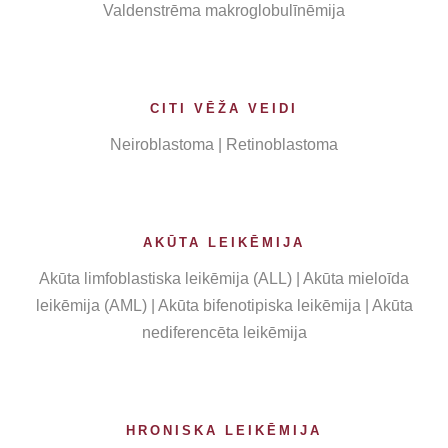
Valdenstrēma makroglobulīnēmija
CITI VĒŽA VEIDI
Neiroblastoma | Retinoblastoma
AKŪTA LEIKĒMIJA
Akūta limfoblastiska leikēmija (ALL) | Akūta mieloīda
leikēmija (AML) | Akūta bifenotipiska leikēmija | Akūta
nediferencēta leikēmija
HRONISKA LEIKĒMIJA