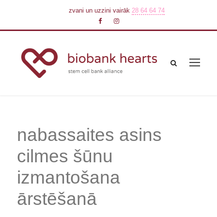
zvani un uzzini vairāk
28 64 64 74
nabassaites asins
cilmes šūnu
izmantošana
ārstēšanā