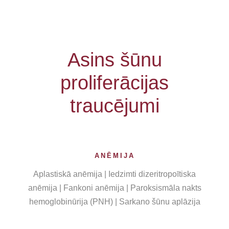
Asins šūnu
proliferācijas
traucējumi
ANĒMIJA
Aplastiskā anēmija | Iedzimti dizeritropoītiska
anēmija | Fankoni anēmija | Paroksismāla nakts
hemoglobinūrija (PNH) | Sarkano šūnu aplāzija