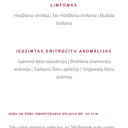
LIMFOMAS
Hodžkina slimība | Ne-Hodžkina limfoma | Burkita
limfoma
IEDZIMTAS ERITROCĪTU ANOMĀLIJAS
Galvenā beta-talasēmija | Blekfana-Daimonda
anēmija | Sarkano šūnu aplāzija | Sirpjveida šūnu
anēmija
AUDU UN ŠŪNU IZMANTOŠANAS ATĻAUJA NR. AC-17/8
Zāļu valsts aģentūra apliecina, ka SIA Biobank audu centrs