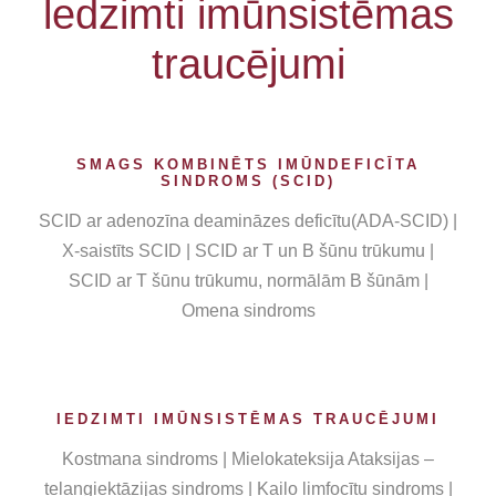
ledzimti imūnsistēmas
traucējumi
SMAGS KOMBINĒTS IMŪNDEFICĪTA
SINDROMS (SCID)
SCID ar adenozīna deamināzes deficītu(ADA-SCID) |
X-saistīts SCID | SCID ar T un B šūnu trūkumu |
SCID ar T šūnu trūkumu, normālām B šūnām |
Omena sindroms
IEDZIMTI IMŪNSISTĒMAS TRAUCĒJUMI
Kostmana sindroms | Mielokateksija Ataksijas –
telangiektāzijas sindroms | Kailo limfocītu sindroms |