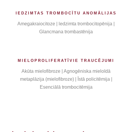
IEDZIMTAS TROMBOCĪTU ANOMĀLIJAS
Amegakraiocitoze | ledzimta trombocitopēnija |
Glancmana trombastēnija
MIELOPROLIFERATĪVIE TRAUCĒJUMI
Akūta mielofibroze | Agnogēniska mieloīdā
metaplāzija (mielofibroze) | Īstā policitēmija |
Esenciālā trombocitēmija