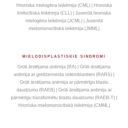
Hroniska mielogēna leikēmija (CML) | Hroniska
limfocītiska leikēmija (CLL) | Juvenilā hroniska
mielogēna leikēmija (JCML) | Juvenilā
mielomonocītiskā leikēmija (JMML)
MIELODISPLASTISKIE SINDROMI
Grūti ārstējama anēmija (RA) | Grūti ārstējama
anēmija ar gredzenveida sideroblastiem (RARS) |
Grūti ārstējama anēmija ar pārmērīgu blastu
daudzumu (RAEB) | Grūti ārstējama anēmija ar
pārmērīgu transformētu blastu daudzumu (RAEB-T) |
Hroniska mielomonocītiskā leikēmija (CMML)