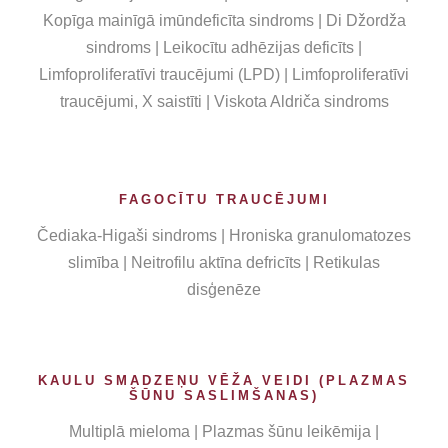
Kopīga mainīgā imūndeficīta sindroms | Di Džordža
sindroms | Leikocītu adhēzijas deficīts |
Limfoproliferatīvi traucējumi (LPD) | Limfoproliferatīvi
traucējumi, X saistīti | Viskota Aldriča sindroms
FAGOCĪTU TRAUCĒJUMI
Čediaka-Higaši sindroms | Hroniska granulomatozes
slimība | Neitrofilu aktīna defricīts | Retikulas
disģenēze
KAULU SMADZEŅU VĒŽA VEIDI (PLAZMAS
ŠŪNU SASLIMŠANAS)
Multiplā mieloma | Plazmas šūnu leikēmija |