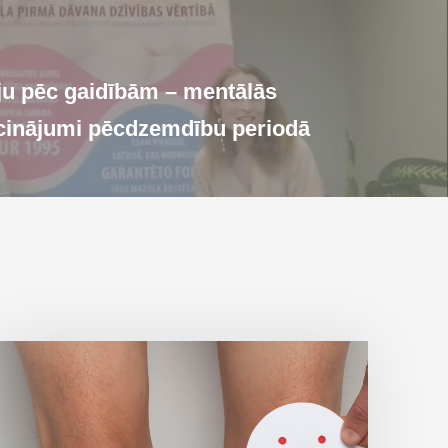
ju pēc gaidībām – mentālās
icinājumi pēcdzemdību periodā