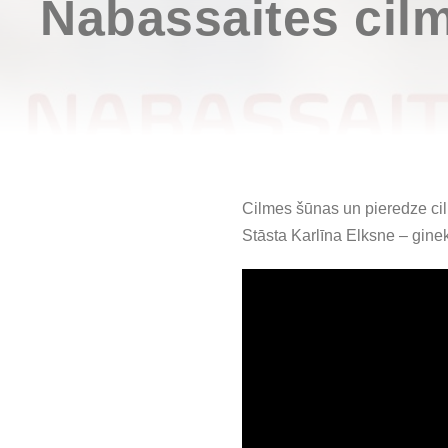
Nabassaites cil
Cilmes šūnas un pieredze ci
Stāsta Karlīna Elksne – gine