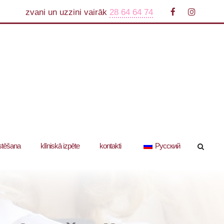
zvani un uzzini vairāk
28 64 64 74
stēšana
klīniskā izpēte
kontakti
Русский