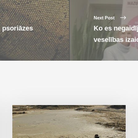
Next Post
 psoriāzes
Ko es negaidī
veselības iza