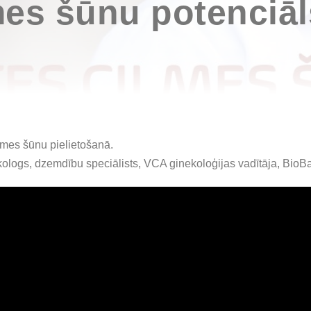
mes šūnu potenciāl
lmes šūnu pielietošanā.
kologs, dzemdību speciālists, VCA ginekoloģijas vadītāja, BioBa