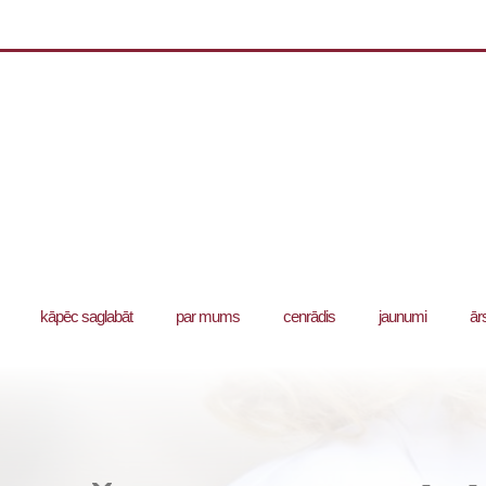
kāpēc saglabāt
par mums
cenrādis
jaunumi
ār