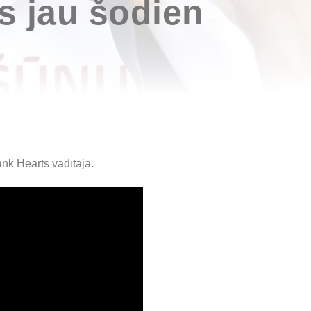
s jau šodien
nk Hearts vadītāja.