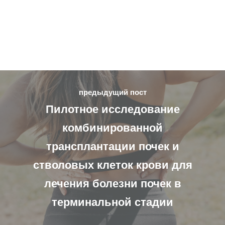
предыдущий пост
Пилотное исследование
комбинированной
трансплантации почек и
стволовых клеток крови для
лечения болезни почек в
терминальной стадии