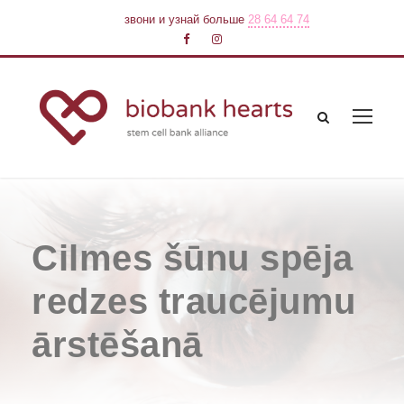
звони и узнай больше
28 64 64 74
Cilmes šūnu spēja
redzes traucējumu
ārstēšanā