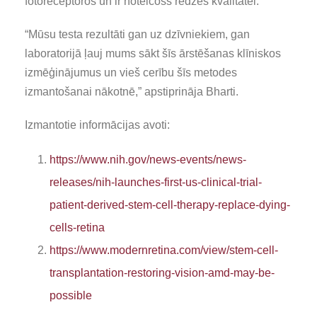
fotoreceptoros un ir noteicošs redzes kvalitātei.
“Mūsu testa rezultāti gan uz dzīvniekiem, gan
laboratorijā ļauj mums sākt šīs ārstēšanas klīniskos
izmēģinājumus un vieš cerību šīs metodes
izmantošanai nākotnē,” apstiprināja Bharti.
Izmantotie informācijas avoti:
https://www.nih.gov/news-events/news-
releases/nih-launches-first-us-clinical-trial-
patient-derived-stem-cell-therapy-replace-dying-
cells-retina
https://www.modernretina.com/view/stem-cell-
transplantation-restoring-vision-amd-may-be-
possible