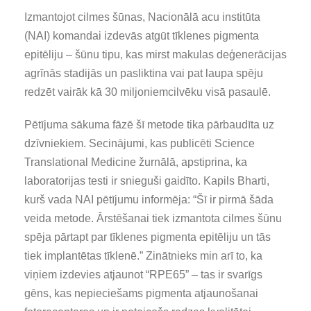
Izmantojot cilmes šūnas, Nacionālā acu institūta
(NAI) komandai izdevās atgūt tīklenes pigmenta
epitēliju – šūnu tipu, kas mirst makulas deģenerācijas
agrīnās stadijās un pasliktina vai pat laupa spēju
redzēt vairāk kā 30 miljoniemcilvēku visā pasaulē.
Pētījuma sākuma fāzē šī metode tika pārbaudīta uz
dzīvniekiem. Secinājumi, kas publicēti Science
Translational Medicine žurnālā, apstiprina, ka
laboratorijas testi ir snieguši gaidīto. Kapils Bharti,
kurš vada NAI pētījumu informēja: “Šī ir pirmā šāda
veida metode. Ārstēšanai tiek izmantota cilmes šūnu
spēja pārtapt par tīklenes pigmenta epitēliju un tās
tiek implantētas tīklenē.” Zinātnieks min arī to, ka
viņiem izdevies atjaunot “RPE65” – tas ir svarīgs
gēns, kas nepieciešams pigmenta atjaunošanai