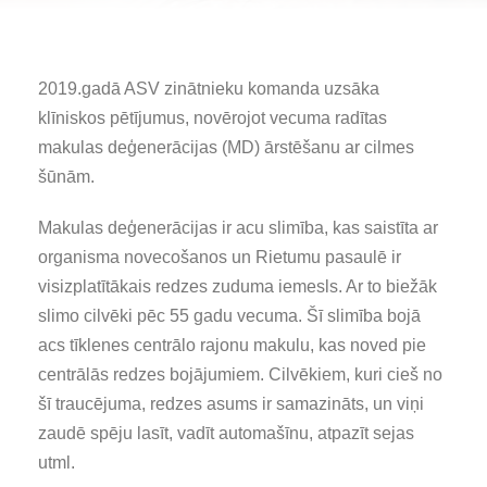
2019.gadā ASV zinātnieku komanda uzsāka
klīniskos pētījumus, novērojot vecuma radītas
makulas deģenerācijas (MD) ārstēšanu ar cilmes
šūnām.
Makulas deģenerācijas ir acu slimība, kas saistīta ar
organisma novecošanos un Rietumu pasaulē ir
visizplatītākais redzes zuduma iemesls. Ar to biežāk
slimo cilvēki pēc 55 gadu vecuma. Šī slimība bojā
acs tīklenes centrālo rajonu makulu, kas noved pie
centrālās redzes bojājumiem. Cilvēkiem, kuri cieš no
šī traucējuma, redzes asums ir samazināts, un viņi
zaudē spēju lasīt, vadīt automašīnu, atpazīt sejas
utml.