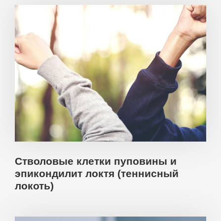
Стволовые клетки пуповины и
эпикондилит локтя (теннисный
локоть)