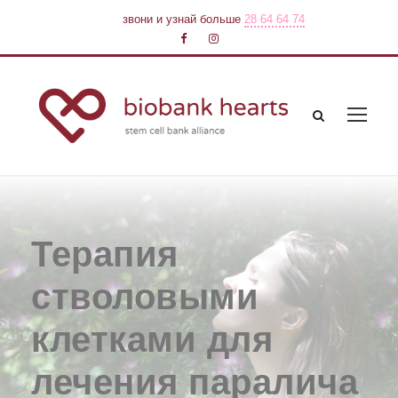
звони и узнай больше
28 64 64 74
Терапия
стволовыми
клетками для
лечения паралича