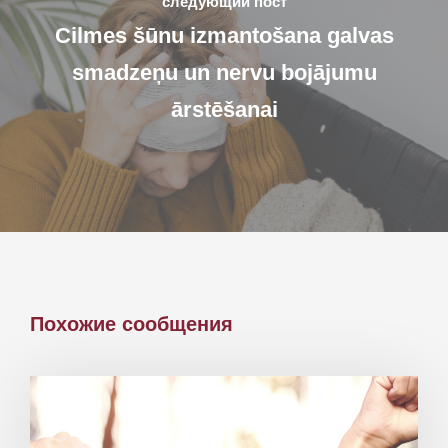
следующий пост
Cilmes šūnu izmantošana galvas
smadzeņu un nervu bojājumu
ārstēšanai
Похожие сообщения