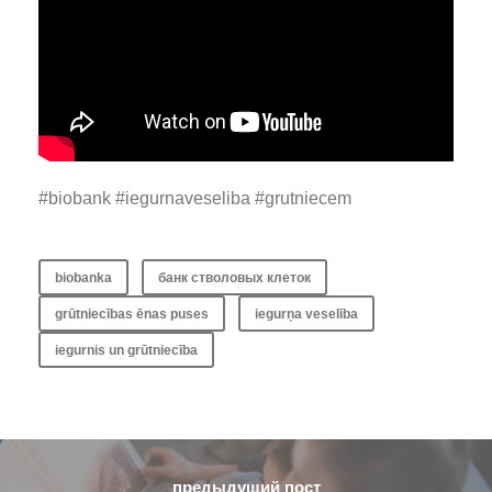
#biobank #iegurnaveseliba #grutniecem
biobanka
банк стволовых клеток
grūtniecības ēnas puses
iegurņa veselība
iegurnis un grūtniecība
предыдущий пост