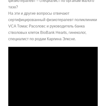
физиотерапевт – специалист по органам малого
таза?
На эти и другие вопросы отвечают
сертифицированный физиотерапевт поликлиники
VCA Томас Расоловс и руководитель банка
стволовых клеток BioBank Hearts, гинеколог,
специалист по родам Карлина Элксне.