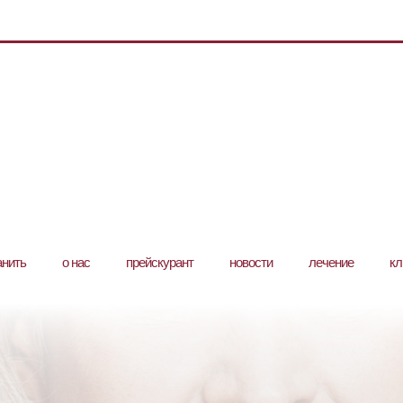
анить
о нас
прейскурант
новости
лечение
кл