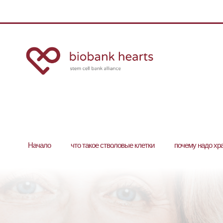
Hачало
что такое стволовые клетки
почему надо хр