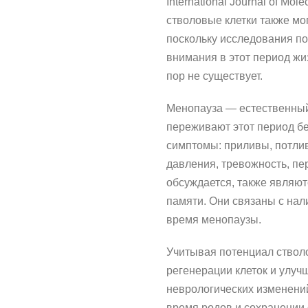
International Journal of Mo
стволовые клетки также мо
поскольку исследования п
внимания в этот период жи
пор не существует.
Менопауза — естественный
переживают этот период б
симптомы: приливы, потлив
давления, тревожность, пе
обсуждается, также являю
памяти. Они связаны с нал
время менопаузы.
Учитывая потенциал стволо
регенерации клеток и улуч
неврологических изменений
время родов и сохранении 