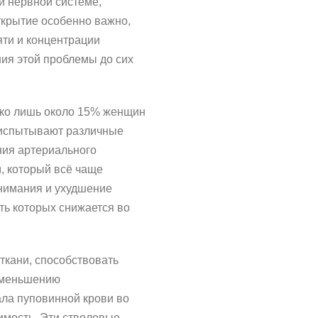
ой нервной системе,
ткрытие особенно важно,
ти и концентрации
ния этой проблемы до сих
ако лишь около 15% женщин
 испытывают различные
ния артериального
, который всё чаще
внимания и ухудшение
ть которых снижается во
ткани, способствовать
 уменьшению
ала пуповинной крови во
имость. Эти стволовые