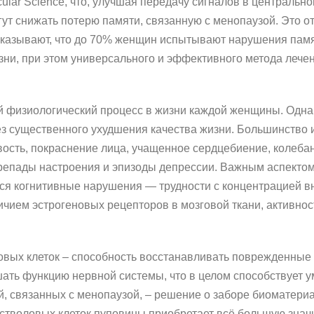
lecular Science, что, улучшая передачу сигналов в центральн
гут снижать потерю памяти, связанную с менопаузой. Это о
оказывают, что до 70% женщин испытывают нарушения памя
зни, при этом универсального и эффективного метода лече
 физиологический процесс в жизни каждой женщины. Одн
ез существенного ухудшения качества жизни. Большинство
ость, покраснение лица, учащенное сердцебиение, колеба
репады настроения и эпизоды депрессии. Важным аспектом
тся когнитивные нарушения — трудности с концентрацией 
ичием эстрогеновых рецепторов в мозговой ткани, активнос
вых клеток – способность восстанавливать поврежденные 
шать функцию нервной системы, что в целом способствует
, связанных с менопаузой, – решение о заборе биоматери
стволовых клеток пуповины приобретает всё большую знач