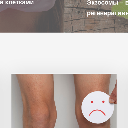
и клетками
Экзосомы – 
регенератив