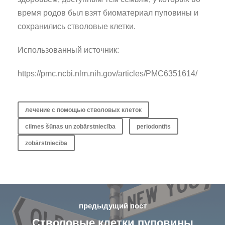
время родов был взят биоматериал пуповины и
сохранились стволовые клетки.
Использованный источник:
https://pmc.ncbi.nlm.nih.gov/articles/PMC6351614/
лечение с помощью стволовых клеток
cilmes šūnas un zobārstniecība
periodontīts
zobārstniecība
предыдущий пост
Стволовые клетки пуповины