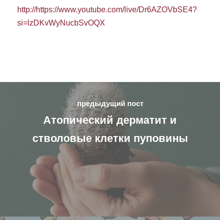
http://https://www.youtube.com/live/Dr6AZOVbSE4?
si=lzDKvWyNucbSvOQX
предыдущий пост
Атопический дерматит и
стволовые клетки пуповины