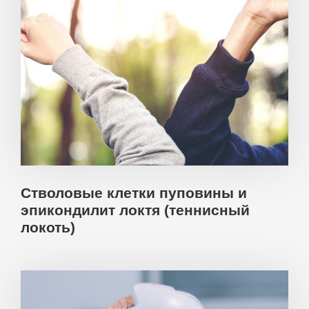
Стволовые клетки пуповины и
эпикондилит локтя (теннисный
локоть)