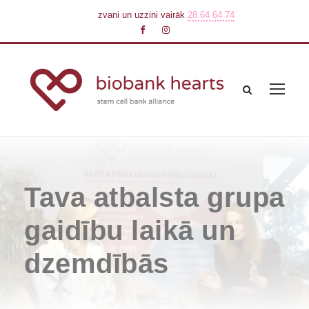
zvani un uzzini vairāk
28 64 64 74
Tava atbalsta grupa
gaidību laikā un
dzemdībās