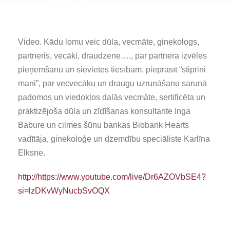
Video. Kādu lomu veic dūla, vecmāte, ginekologs,
partneris, vecāki, draudzene…., par partnera izvēles
pieņemšanu un sievietes tiesībām, pieprasīt “stiprini
mani”, par vecvecāku un draugu uzrunāšanu sarunā
padomos un viedokļos dalās vecmāte, sertificēta un
praktizējoša dūla un zīdīšanas konsultante Inga
Babure un cilmes šūnu bankas Biobank Hearts
vadītāja, ginekoloģe un dzemdību speciāliste Karlīna
Elksne.
http://https://www.youtube.com/live/Dr6AZOVbSE4?
si=lzDKvWyNucbSvOQX