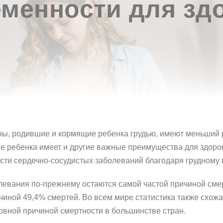
еменности для зд
ны, родившие и кормящие ребенка грудью, имеют меньший р
 ребенка имеет и другие важные преимущества для здоровь
ти сердечно-сосудистых заболеваний благодаря грудному
левания по-прежнему остаются самой частой причиной смер
иной 49,4% смертей. Во всем мире статистика также схожа
овной причиной смертности в большинстве стран.