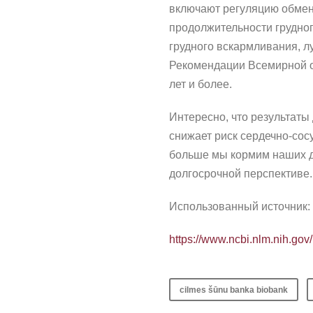
включают регуляцию обмена
продолжительности грудно
грудного вскармливания, л
Рекомендации Всемирной о
лет и более.
Интересно, что результаты
снижает риск сердечно-сос
больше мы кормим наших де
долгосрочной перспективе.
Использованный источник:
https://www.ncbi.nlm.nih.go
cilmes šūnu banka biobank