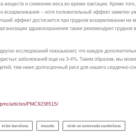
 веществ и снижение веса во время лактации. Кроме того, 
го вскармливания – хотя положительный эффект заметен уж
учший эффект достигается при грудном вскармливании не м
рганизации здравоохранения также рекомендуют грудное в
 других исследований показывают, что каждое дополнитель
удистых заболеваний еще на 3-4%. Таким образом, мы може
тей, тем ниже долгосрочный риск для нашего сердечно-сос
v/pmc/articles/PMC9238515/
krūts barošana
mazulis
sirds un asinsvadu saslimšana