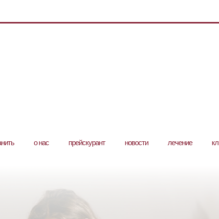
анить
о нас
прейскурант
новости
лечение
кл