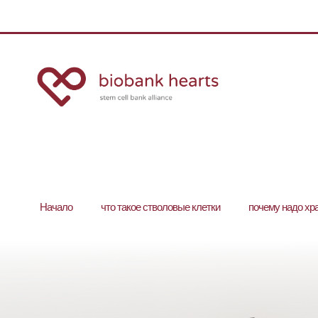
Hачало
что такое стволовые клетки
почему надо хр