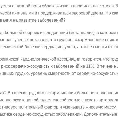
тся о важной роли образа жизни в профилактике этих заб
ически активными и придерживаться здоровой диеты. Но как
ивания на развитие заболеваний?
ван большой сборник исследований (метаанализ), в которо
воды ученых показали, что грудное вскармливание снижае
шемической болезни сердца, инсульта, а также смерти от эт
иканской кардиологической ассоциации говорится, что гру
 риск сердечно-сосудистых заболеваний на 11%. В течение 
мивших грудью, уровень смертности от сердечно-сосудисты
так? Во время грудного вскармливания большое значение и
именно окситоцин обладает способностью снижать артериал
ротивовоспалительный фактор и уменьшать жировую массу. 
актике сердечно-сосудистых заболеваний. Дополнительные