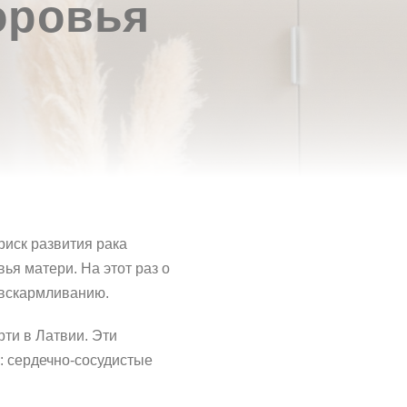
оровья
иск развития рака
я матери. На этот раз о
 вскармливанию.
ти в Латвии. Эти
: сердечно-сосудистые