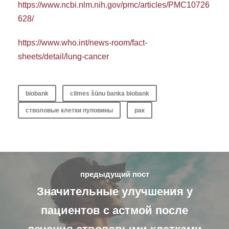
https://www.ncbi.nlm.nih.gov/pmc/articles/PMC10726
628/
https://www.who.int/news-room/fact-
sheets/detail/lung-cancer
biobank
cilmes šūnu banka biobank
стволовые клетки пуповины
рак
предыдущий пост
Значительные улучшения у
пациентов с астмой после