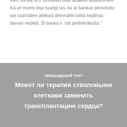
vien, ka par to ir dzirdētas tikai labākās atsauksmes!
Kā arī mums bija svarīgi tas, ka ar bankas personālu
var sazināties jebkurā diennakts laikā septiņas
dienas nedēļā. Šī banka ir ļoti pretimnākoša.”
предыдущий пост
Может ли терапия стволовыми
клетками заменить
трансплантацию сердца?