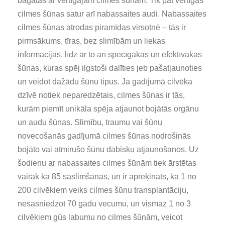
bagātas ar vērtīgajām cilmes šūnām. Tik pat vērtīgas
cilmes šūnas satur arī nabassaites audi. Nabassaites
cilmes šūnas atrodas piramīdas virsotnē – tās ir
pirmsākums, tīras, bez slimībām un liekas
informācijas, līdz ar to arī spēcīgākās un efektīvākās
šūnas, kuras spēj ilgstoši dalīties jeb pašatjaunoties
un veidot dažādu šūnu tipus. Ja gadījumā cilvēka
dzīvē notiek neparedzētais, cilmes šūnas ir tās,
kurām piemīt unikāla spēja atjaunot bojātās orgānu
un audu šūnas. Slimību, traumu vai šūnu
novecošanās gadījumā cilmes šūnas nodrošinās
bojāto vai atmirušo šūnu dabisku atjaunošanos. Uz
šodienu ar nabassaites cilmes šūnām tiek ārstētas
vairāk kā 85 saslimšanas, un ir aprēķināts, ka 1 no
200 cilvēkiem veiks cilmes šūnu transplantāciju,
nesasniedzot 70 gadu vecumu, un vismaz 1 no 3
cilvēkiem gūs labumu no cilmes šūnām, veicot