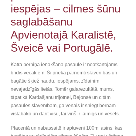
iespējas – cilmes šūnu
saglabāšanu
Apvienotajā Karalistē,
Šveicē vai Portugālē.
Katra bērniņa ienākšana pasaulē ir neatkārtojams
brīdis vecākiem. Šī prieka pārņemti slavenības un
bagātie šķiež naudu, iespējams, zīdainim
nevajadzīgās lietās. Tomēr galarezultātā, mums,
tāpat kā Kardašjanu trijotnei, Bejonsē un citām
pasaules slavenībām, galvenais ir sniegt bērnam
vislabāko un darīt visu, lai viņš ir laimīgs un vesels.
Placentā un nabassaitē ir aptuveni 100ml asins, kas