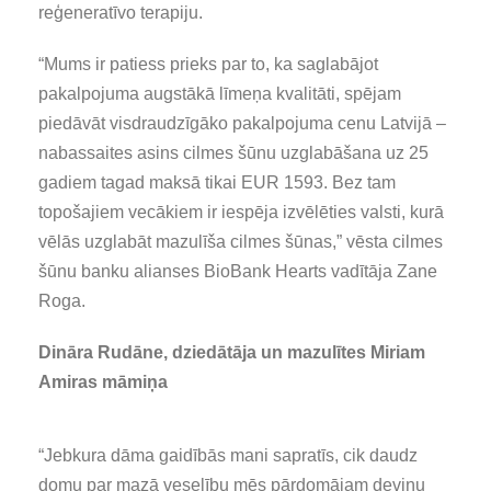
reģeneratīvo terapiju.
“Mums ir patiess prieks par to, ka saglabājot
pakalpojuma augstākā līmeņa kvalitāti, spējam
piedāvāt visdraudzīgāko pakalpojuma cenu Latvijā –
nabassaites asins cilmes šūnu uzglabāšana uz 25
gadiem tagad maksā tikai EUR 1593. Bez tam
topošajiem vecākiem ir iespēja izvēlēties valsti, kurā
vēlās uzglabāt mazulīša cilmes šūnas,” vēsta cilmes
šūnu banku alianses BioBank Hearts vadītāja Zane
Roga.
Dināra Rudāne, dziedātāja un mazulītes Miriam
Amiras māmiņa
“Jebkura dāma gaidībās mani sapratīs, cik daudz
domu par mazā veselību mēs pārdomājam deviņu