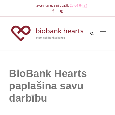
zvani un uzzini vairāk
28 64 64 74
BioBank Hearts
paplašina savu
darbību