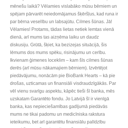
mēnešu laikā? Vēlamies vislabāko mūsu bērniem un
spējam pārvarēt neiedomājamus šķēršļus, kad runa ir
par bērna veselību un labsajūtu. Cilmes šūnas. Jā!
Vēlamies! Protams, tādas lietas netiek lemtas vienā
dienā, arī mums tas aizņēma laiku un daudz
diskusiju. Grūtā, šķiet, ka bezizejas situācijā, šis
lēmums dos mums spēku, risinājumu un cerību.
Ikvienam ģimenes loceklim – kam šīs cilmes šūnas
derēs (arī mūsu nākamajiem bērniem). Izvērtējot
piedāvājumu, nonācām pie BioBank Hearts – kā pie
drošas, uzticamas un finansiāli visdraudzīgākās. Par
vēl vienu svarīgu aspektu, kāpēc tieši šī banka, mēs
uzskatam Garantēto fondu. Jo Latvijā šī ir vienīgā
banka, kas nepieciešamības gadījumā piedāvās
mums ne tikai padomu un medicīniska rakstura
ieteikumu, bet arī garantētu finansiālu palīdzību