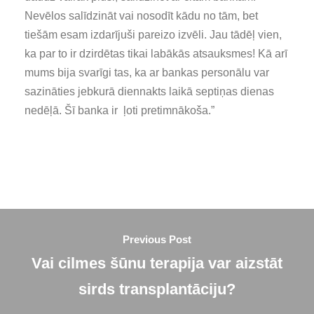
Nevēlos salīdzināt vai nosodīt kādu no tām, bet
tiešām esam izdarījuši pareizo izvēli. Jau tādēļ vien,
ka par to ir dzirdētas tikai labākās atsauksmes! Kā arī
mums bija svarīgi tas, ka ar bankas personālu var
sazināties jebkurā diennakts laikā septiņas dienas
nedēļā. Šī banka ir ļoti pretimnākoša.”
Previous Post
Vai cilmes šūnu terapija var aizstāt
sirds transplantāciju?