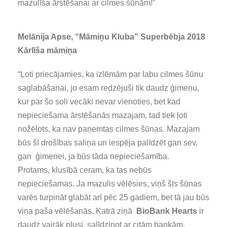
mazulīša ārstēšanai ar cilmes šūnām!”
Melānija Apse, “Māmiņu Kluba” Superbēbja 2018
Kārlīša māmiņa
“Ļoti priecājamies, ka izlēmām par labu cilmes šūnu
saglabāšanai, jo esam redzējuši tik daudz ģimeņu,
kur par šo soli vecāki nevar vienoties, bet kad
nepieciešama ārstēšanās mazajam, tad tiek ļoti
nožēlots, ka nav paņemtas cilmes šūnas. Mazajam
būs šī drošības saliņa un iespēja palīdzēt gan sev,
gan ģimenei, ja būs tāda nepieciešamība.
Protams, klusībā ceram, ka tas nebūs
nepieciešamas. Ja mazulis vēlēsies, viņš šīs šūnas
varēs turpināt glabāt arī pēc 25 gadiem, bet tā jau būs
viņa paša vēlēšanās. Katrā ziņā
BioBank Hearts
ir
daudz vairāk plusi, salīdzinot ar citām bankām.