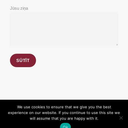
Jūsu ziņa
We use cookies to ensure that we give you the best
experience on our website. If you continue to use this site we
Copyright 2026, BioBank.lv. All Rights Reserved.
will assume that you are happy with it.
Designed with love
Ok