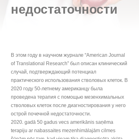
недостаточности
В этом году в научном журнале “American Journal
of Translational Research” был описан клинический
случай, подтверждающий потенциал
практического использования стволовых клеток. В
2020 году 50-летнему американцу была
проведена терапия с помощью мезенхимальных
стволовых клеток после диагностирования у него
острой почечной недостаточности.
2020. gadā 50 gadus vecs amerikānis saņēma
terapiju ar nabassaites mezenhimālajām cilmes
šūnām pēc tam, kad viņam tika diagnosticēta akūta