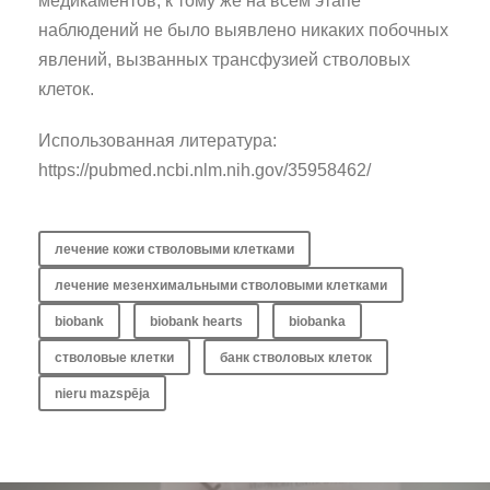
медикаментов, к тому же на всем этапе
наблюдений не было выявлено никаких побочных
явлений, вызванных трансфузией стволовых
клеток.
Использованная литература:
https://pubmed.ncbi.nlm.nih.gov/35958462/
лечение кожи стволовыми клетками
лечение мезенхимальными стволовыми клетками
biobank
biobank hearts
biobanka
стволовые клетки
банк стволовых клеток
nieru mazspēja