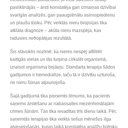
pasliktinājās – ārsti konstatēja gan izmaiņas dzīvībai
svarīgās analīzēs, gan paaugstinātu asinsspiedienu
un plaušu tūsku. Pēc veiktās nieru biopsijas tika
atklāta diagnoze – akūta nieru mazspēja, kas
radusies nefropātijas rezultātā.
Šis stāvoklis nozīmē, ka nieres nespēj atfiltrēt
kaitīgās vielas un tās turpina cirkulēt organismā,
izraisot organisma bojāeju. Standarta terapija šādos
gadījumos ir hemodialīze, taču tā ir dzīvību uzturoša,
ne nieru šūnas atjaunojoša.
Šajā gadījumā tika pieņemts lēmums, ka pacients
saņems ārstēšanu ar nabassaites mezenhimālajām
cilmes šūnām. Tās tika ievadītas trīs dienu laikā. Pēc
saņemtās terapijas tika veikta sešus mēnešus ilga
atveseļošanās, kuras laikā konstatēja analīžu būtisku