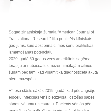
Šogad zinātniskajā žurnālā “American Journal of
Translational Research” tika publicēts klīniskais
gadījums, kurš apstiprina cilmes šūnu praktiskās
izmantošanas potenciālu.
2020. gadā 50 gadus vecs amerikānis saņēma
terapiju ar nabassaites mezenhimālajām cilmes
šūnām pēc tam, kad viņam tika diagnosticēta akūta
nieru mazspēja.
Vīrieša stāsts sākās 2019. gadā, kad pēc augšējo
elpceļu infekcijas viņš piedzīvoja ilgstošas sāpes
sānos, vājumu un caureju. Pacients vērsās pēc
medicīniskās palīdzības, jo viņa stāvoklis strauji