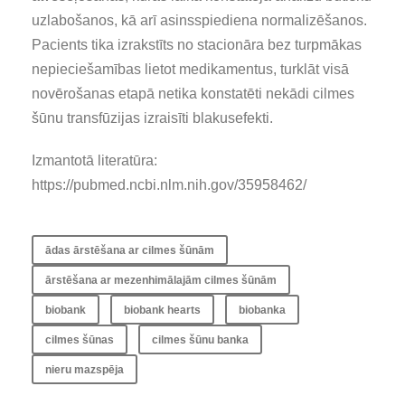
uzlabošanos, kā arī asinsspiediena normalizēšanos.
Pacients tika izrakstīts no stacionāra bez turpmākas
nepieciešamības lietot medikamentus, turklāt visā
novērošanas etapā netika konstatēti nekādi cilmes
šūnu transfūzijas izraisīti blakusefekti.
Izmantotā literatūra:
https://pubmed.ncbi.nlm.nih.gov/35958462/
ādas ārstēšana ar cilmes šūnām
ārstēšana ar mezenhimālajām cilmes šūnām
biobank
biobank hearts
biobanka
cilmes šūnas
cilmes šūnu banka
nieru mazspēja