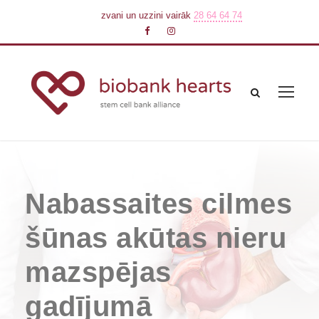
zvani un uzzini vairāk
28 64 64 74
Nabassaites cilmes
šūnas akūtas nieru
mazspējas
gadījumā