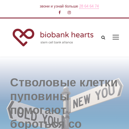
звони и узнай больше
28 64 64 74
Стволовые клетки
пуповины
помогают
бороться со