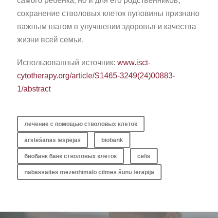
самого ребенка, но и для его родственников,
сохранение стволовых клеток пуповины признано
важным шагом в улучшении здоровья и качества
жизни всей семьи.
Использованный источник:
www.isct-
cytotherapy.org/article/S1465-3249(24)00883-
1/abstract
лечение с помощью стволовых клеток
ārstēšanas iespējas
biobank
биобанк банк стволовых клеток
celis
nabassaites mezenhimālo cilmes šūnu terapija