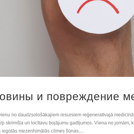
повины и повреждение м
ienu no daudzsološākajiem resursiem reģeneratīvajā medicīnā. Z
tarp skrimšļa un locītavu bojājumu gadījumos. Viena no jomām, 
s iegūtās mezenhimālās cilmes šūnas....