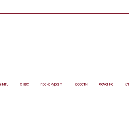
анить
о нас
прейскурант
новости
лечение
кл