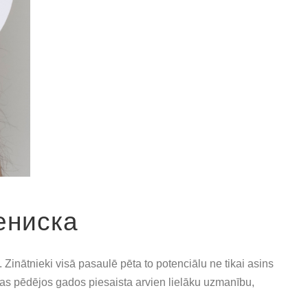
ениска
inātnieki visā pasaulē pēta to potenciālu ne tikai asins
kas pēdējos gados piesaista arvien lielāku uzmanību,