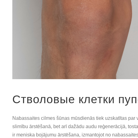
Стволовые клетки пу
Nabassaites cilmes šūnas mūsdienās tiek uzskatītas par v
slimību ārstēšanā, bet arī dažādu audu reģenerācijā, tos
ir meniska bojājumu ārstēšana, izmantojot no nabassaite