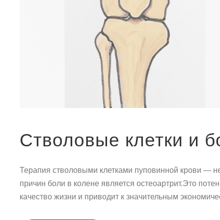
Стволовые клетки и б
Терапия стволовыми клетками пуповинной крови — не
причин боли в колене является остеоартрит.Это поте
качество жизни и приводит к значительным экономичес