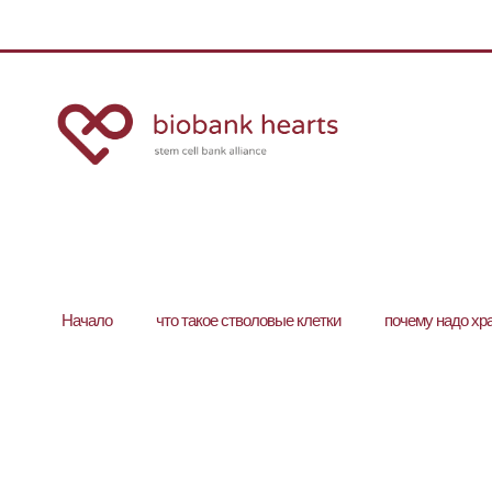
Hачало
что такое стволовые клетки
почему надо хр