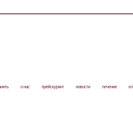
анить
о нас
прейскурант
новости
лечение
кл