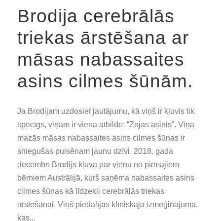
Brodija cerebrālās
triekas ārstēšana ar
māsas nabassaites
asins cilmes šūnām.
Ja Brodijam uzdosiet jautājumu, kā viņš ir kļuvis tik
spēcīgs, viņam ir viena atbilde: “Zojas asinis”. Viņa
mazās māsas nabassaites asins cilmes šūnas ir
sniegušas puisēnam jaunu dzīvi. 2018. gada
decembrī Brodijs kļuva par vienu no pirmajiem
bērniem Austrālijā, kurš saņēma nabassaites asins
cilmes šūnas kā līdzekli cerebrālās triekas
ārstēšanai. Viņš piedalījās klīniskajā izmēģinājumā,
kas...