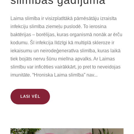
slimības gadījumā
Laima slimība ir visizplatītākā pārnēsātāju izraisīta
infekciju slimība ziemeļu puslodē. To ierosina
baktērijas – borēlijas, kuras organismā nonāk ar ērču
kodumu. Šī infekcija līdzīgi kā multiplā skleroze ir
iekaisumu un neirodeģeneratīva slimība, kuras laikā
tiek bojāts nervu šūnu mielīna apvalks. Ar Laimas
slimību var inficēties vairākkārt, jo pret to neveidojas
imunitāte. “Hroniska Laima slimība” nav...
LASI VĒL