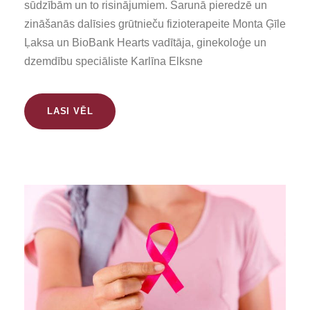
sūdzībām un to risinājumiem. Sarunā pieredzē un
zināšanās dalīsies grūtnieču fizioterapeite Monta Ģīle
Ļaksa un BioBank Hearts vadītāja, ginekoloģe un
dzemdību speciāliste Karlīna Elksne
LASI VĒL