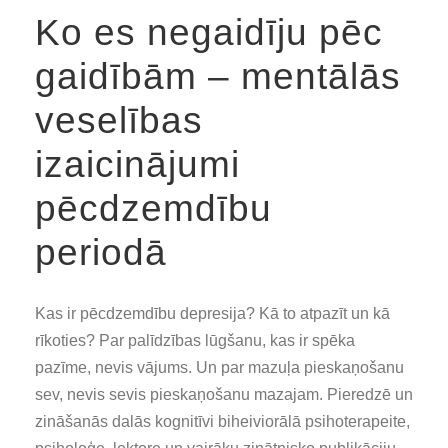
Ko es negaidīju pēc
gaidībām – mentālās
veselības
izaicinājumi
pēcdzemdību
periodā
Kas ir pēcdzemdību depresija? Kā to atpazīt un kā
rīkoties? Par palīdzības lūgšanu, kas ir spēka
pazīme, nevis vājums. Un par mazuļa pieskaņošanu
sev, nevis sevis pieskaņošanu mazajam. Pieredzē un
zināšanās dalās kognitīvi biheiviorālā psihoterapeite,