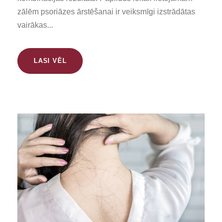
zālēm psoriāzes ārstēšanai ir veiksmīgi izstrādātas
vairākas...
LASI VĒL