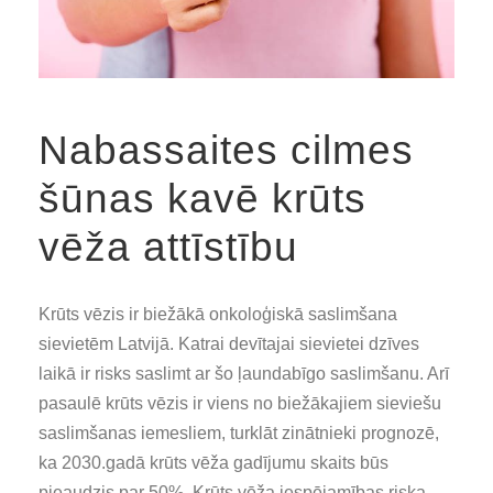
Nabassaites cilmes
šūnas kavē krūts
vēža attīstību
Krūts vēzis ir biežākā onkoloģiskā saslimšana
sievietēm Latvijā. Katrai devītajai sievietei dzīves
laikā ir risks saslimt ar šo ļaundabīgo saslimšanu. Arī
pasaulē krūts vēzis ir viens no biežākajiem sieviešu
saslimšanas iemesliem, turklāt zinātnieki prognozē,
ka 2030.gadā krūts vēža gadījumu skaits būs
pieaudzis par 50%. Krūts vēža iespējamības riska