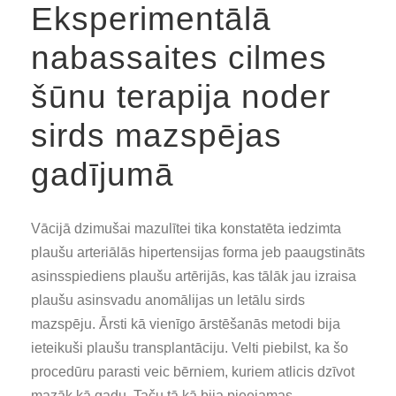
Eksperimentālā
nabassaites cilmes
šūnu terapija noder
sirds mazspējas
gadījumā
Vācijā dzimušai mazulītei tika konstatēta iedzimta
plaušu arteriālās hipertensijas forma jeb paaugstināts
asinsspiediens plaušu artērijās, kas tālāk jau izraisa
plaušu asinsvadu anomālijas un letālu sirds
mazspēju. Ārsti kā vienīgo ārstēšanās metodi bija
ieteikuši plaušu transplantāciju. Velti piebilst, ka šo
procedūru parasti veic bērniem, kuriem atlicis dzīvot
mazāk kā gadu. Taču tā kā bija pieejamas