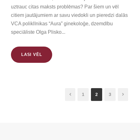
uztrauc citas maksts problēmas? Par šiem un vēl
citiem jautājumiem ar savu viedokli un pieredzi dalās
VCA poliklīnikas “Aura” ginekoloģe, dzemdību
speciāliste Olga Plisko...
LASI VĒL
1
2
3