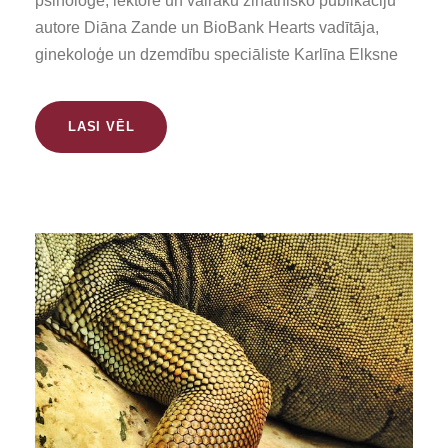
psiholoģe, lektore un vairāku zinātnisko publikāciju
autore Diāna Zande un BioBank Hearts vadītāja,
ginekoloģe un dzemdību speciāliste Karlīna Elksne
LASI VĒL