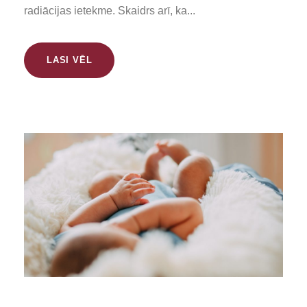
radiācijas ietekme. Skaidrs arī, ka...
LASI VĒL