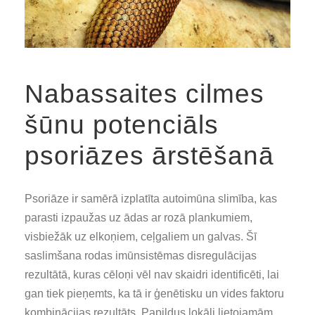
Nabassaites cilmes
šūnu potenciāls
psoriāzes ārstēšanā
Psoriāze ir samērā izplatīta autoimūna slimība, kas
parasti izpaužas uz ādas ar rozā plankumiem,
visbiežāk uz elkoņiem, ceļgaliem un galvas. Šī
saslimšana rodas imūnsistēmas disregulācijas
rezultātā, kuras cēloņi vēl nav skaidri identificēti, lai
gan tiek pieņemts, ka tā ir ģenētisku un vides faktoru
kombinācijas rezultāts. Papildus lokāli lietojamām