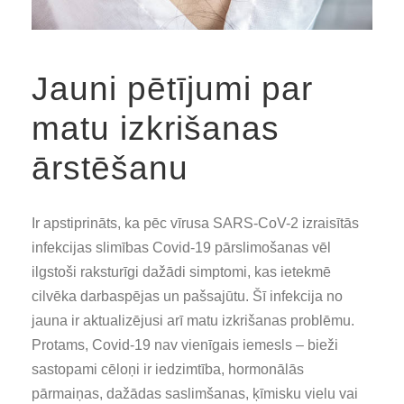
Jauni pētījumi par
matu izkrišanas
ārstēšanu
Ir apstiprināts, ka pēc vīrusa SARS-CoV-2 izraisītās
infekcijas slimības Covid-19 pārslimošanas vēl
ilgstoši raksturīgi dažādi simptomi, kas ietekmē
cilvēka darbaspējas un pašsajūtu. Šī infekcija no
jauna ir aktualizējusi arī matu izkrišanas problēmu.
Protams, Covid-19 nav vienīgais iemesls – bieži
sastopami cēloņi ir iedzimtība, hormonālās
pārmaiņas, dažādas saslimšanas, ķīmisku vielu vai