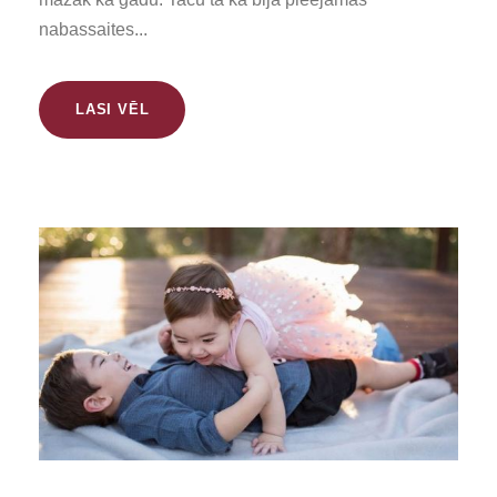
nabassaites...
LASI VĒL