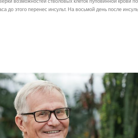
ерки возможностей стволовых клеток пуповинной крови пом
аса до этого перенес инсульт. На восьмой день после инсу