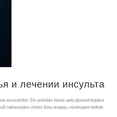
ья и лечении инсульта
as aizsardzībā. Šīs unikālās šūnas spēj atjaunot bojātus
ēmuši nabassaites cilmes šūnu terapiju, novērojami būtiski