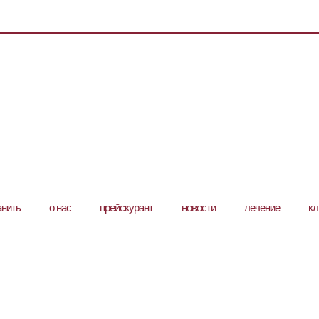
анить
о нас
прейскурант
новости
лечение
кл