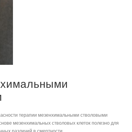
енхимальными
м
езопасности терапии мезенхимальными стволовыми
 основе мезенхимальных стволовых клеток полезно для
нных различий в смертности