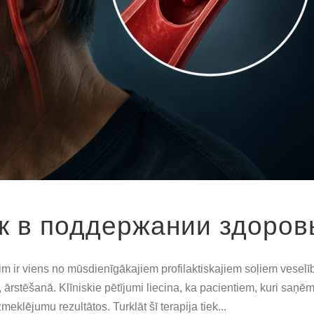
к в поддержании здоров
ir viens no mūsdienīgākajiem profilaktiskajiem soļiem veselīb
a, ārstēšanā. Klīniskie pētījumi liecina, ka pacientiem, kuri saņ
klējumu rezultātos. Turklāt šī terapija tiek...