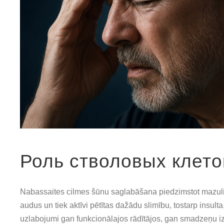
Роль стволовых клето
Nabassaites cilmes šūnu saglabāšana piedzimstot mazulim 
audus un tiek aktīvi pētītas dažādu slimību, tostarp insult
uzlabojumi gan funkcionālajos rādītājos, gan smadzeņu izme