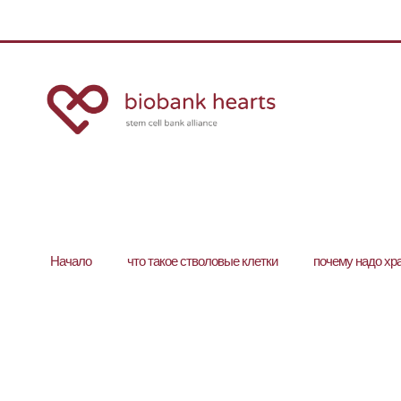
Hачало
что такое стволовые клетки
почему надо хр