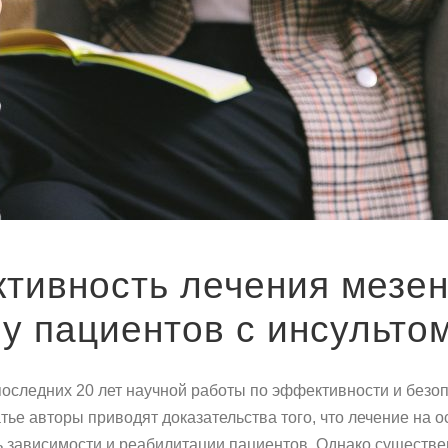
ктивность лечения мез
у пациентов с инсульто
оги последних 20 лет научной работы по эффективности и б
атье авторы приводят доказательства того, что лечение на
ь зависимости и реабилитации пациентов. Однако существе