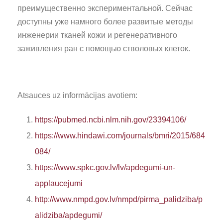
преимущественно экспериментальной. Сейчас
доступны уже намного более развитые методы
инженерии тканей кожи и регенеративного
заживления ран с помощью стволовых клеток.
Atsauces uz informācijas avotiem:
https://pubmed.ncbi.nlm.nih.gov/23394106/
https://www.hindawi.com/journals/bmri/2015/684
084/
https://www.spkc.gov.lv/lv/apdegumi-un-
applaucejumi
http://www.nmpd.gov.lv/nmpd/pirma_palidziba/p
alidziba/apdegumi/