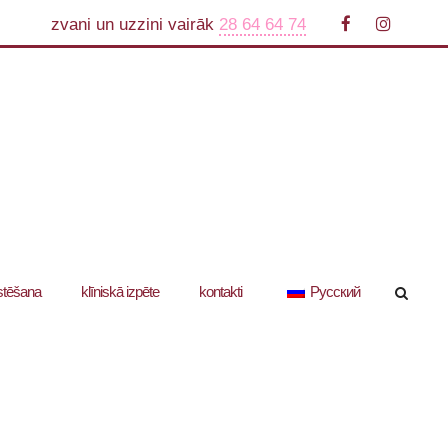
zvani un uzzini vairāk
28 64 64 74
stēšana
klīniskā izpēte
kontakti
Русский