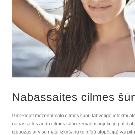
Nabassaites cilmes šū
Izmeklējot mezenhimālo cilmes šūnu labvēlīgo ietekmi alopē
nabassaites audu cilmes šūnu zemādas injekciju palīdzību
izpaužas ar visu matu izkrišanu (pilnīgā alopēcija) vai pi