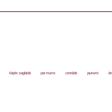
kāpēc saglabāt
par mums
cenrādis
jaunumi
ār