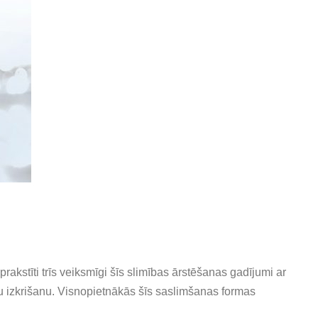
akstīti trīs veiksmīgi šīs slimības ārstēšanas gadījumi ar
tu izkrišanu. Visnopietnākās šīs saslimšanas formas