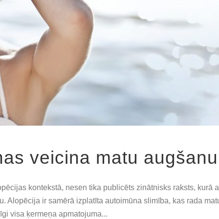
nas veicina matu augšanu
cijas kontekstā, nesen tika publicēts zinātnisks raksts, kurā apr
. Alopēcija ir samērā izplatīta autoimūna slimība, kas rada ma
lnīgi visa ķermeņa apmatojuma...