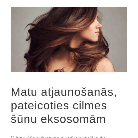
Matu atjaunošanās,
pateicoties cilmes
šūnu eksosomām
Cilmes šūnu eksosomas spēj veicināt matu