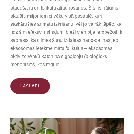
ataugšanu un folikulu atjaunošanos. Šis risinājums ir
aktuāls miljoniem cilvēku visā pasaulē, kuri
saskārušies ar matu izkrišanu, vēl jo vairāk tāpēc, ka
līdz šim efektīvi risinājumi bieži vien bija ierobežoti. Ir
saprasts, ka cilmes šūnu izdalītās nano-daļiņas jeb
eksosomas ietekmē matu folikulus – eksosomas
aktivizē Wnt/β-katēnīna signālceļu (bioloģisks
mehānisms, kas regulē...
LASI VĒL