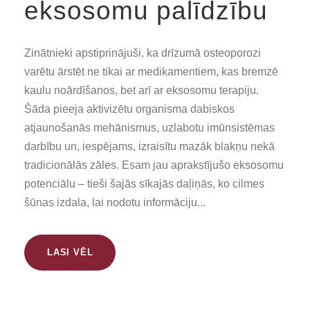
eksosomu palīdzību
Zinātnieki apstiprinājuši, ka drīzumā osteoporozi
varētu ārstēt ne tikai ar medikamentiem, kas bremzē
kaulu noārdīšanos, bet arī ar eksosomu terapiju.
Šāda pieeja aktivizētu organisma dabiskos
atjaunošanās mehānismus, uzlabotu imūnsistēmas
darbību un, iespējams, izraisītu mazāk blakņu nekā
tradicionālās zāles. Esam jau aprakstījušo eksosomu
potenciālu – tieši šajās sīkajās daļiņās, ko cilmes
šūnas izdala, lai nodotu informāciju...
LASI VĒL