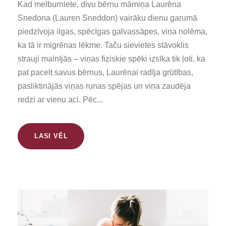
Kad melburniete, divu bērnu māmiņa Laurēna
Snedona (Lauren Sneddon) vairāku dienu garumā
piedzīvoja ilgas, spēcīgas galvassāpes, viņa nolēma,
ka tā ir migrēnas lēkme. Taču sievietes stāvoklis
strauji mainījās – viņas fiziskie spēki izsīka tik ļoti, ka
pat pacelt savus bērnus, Laurēnai radīja grūtības,
pasliktinājās viņas runas spējas un viņa zaudēja
redzi ar vienu aci. Pēc...
LASI VĒL