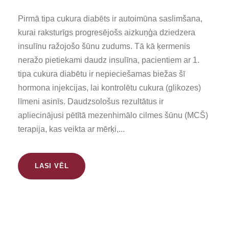
Pirmā tipa cukura diabēts ir autoimūna saslimšana,
kurai raksturīgs progresējošs aizkuņģa dziedzera
insulīnu ražojošo šūnu zudums. Tā kā ķermenis
neražo pietiekami daudz insulīna, pacientiem ar 1.
tipa cukura diabētu ir nepieciešamas biežas šī
hormona injekcijas, lai kontrolētu cukura (glikozes)
līmeni asinīs. Daudzsološus rezultātus ir
apliecinājusi pētītā mezenhimālo cilmes šūnu (MCŠ)
terapija, kas veikta ar mērķi,...
LASI VĒL