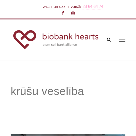
zvani un uzzini vairāk
28 64 64 74
krūšu veselība