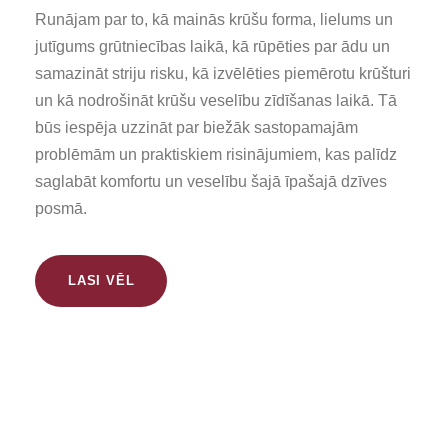
Runājam par to, kā mainās krūšu forma, lielums un
jutīgums grūtniecības laikā, kā rūpēties par ādu un
samazināt striju risku, kā izvēlēties piemērotu krūšturi
un kā nodrošināt krūšu veselību zīdīšanas laikā. Tā
būs iespēja uzzināt par biežāk sastopamajām
problēmām un praktiskiem risinājumiem, kas palīdz
saglabāt komfortu un veselību šajā īpašajā dzīves
posmā.
LASI VĒL