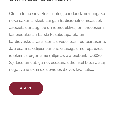
Olnīcu loma sievietes fizioloģijā ir daudz nozīmīgāka
nekā sākumā šķiet. Lai gan tradicionāli olnīcas tiek
asociētas ar auglību un reproduktīvajiem procesiem,
tās piedalās arī balsta kustību aparāta un
kardiovaskulārās sistēmas veselības nodrošināšanā.
Jau esam rakstījuši par priekšlaicīgās menopauzes
ietekmi uz organismu (https://www.biobank.lv/6020-
2/), taču arī dabīgā novecošanās diemžēl bieži atstāj
negatīvu ietekmi uz sievietes dzīves kvalitāti....
LASI VĒL