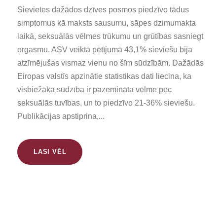
Sievietes dažādos dzīves posmos piedzīvo tādus
simptomus kā maksts sausumu, sāpes dzimumakta
laikā, seksuālās vēlmes trūkumu un grūtības sasniegt
orgasmu. ASV veiktā pētījumā 43,1% sieviešu bija
atzīmējušas vismaz vienu no šīm sūdzībām. Dažādās
Eiropas valstīs apzinātie statistikas dati liecina, ka
visbiežākā sūdzība ir pazemināta vēlme pēc
seksuālās tuvības, un to piedzīvo 21-36% sieviešu.
Publikācijas apstiprina,...
LASI VĒL