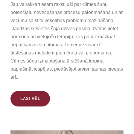
Jau vairākkārt esam rakstījuši par cilmes šūnu
potenciālu novecošanās procesu palēnināšanā un ar
vecumu saistītu veselības problēmu mazināšanā.
Daudzas sievietes šajā dzīves posmā izvēlas lietot
hormonu aizvietojošo terapiju, kas palīdz mazināt
nepatīkamos simptomus. Tomēr ne visām šī
ārstēšanas metode ir piemērota vai pieņemama.
Cilmes šūnu izmantošana ārstēšanā turpina
paplašināt iespējas, piedāvājot arvien jaunas pieejas
arī...
LASI VĒL