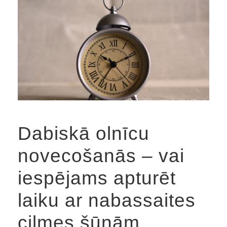
Dabiskā olnīcu
novecošanās – vai
iespējams apturēt
laiku ar nabassaites
cilmes šūnām