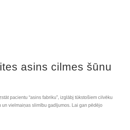
ites asins cilmes šūnu
stāt pacientu “asins fabriku”, izglābj tūkstošiem cilvēku
u un vielmaiņas slimību gadījumos. Lai gan pēdējo