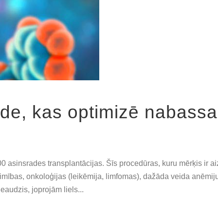
ode, kas optimizē nabassa
0 asinsrades transplantācijas. Šīs procedūras, kuru mērķis ir aiz
imības, onkoloģijas (leikēmija, limfomas), dažāda veida anēmij
audzis, joprojām liels...