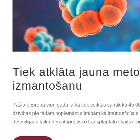
Tiek atklāta jauna met
izmantošanu
Pašlaik Eiropā vien gada laikā tiek veiktas vairāk kā 45 00
dzīvības pie tādām nopietnām slimībām kā imūndeficīta sl
desmitgadu laikā hematopoētisko transplantātu skaits ir pie