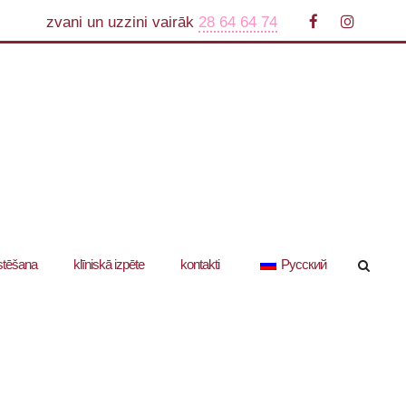
zvani un uzzini vairāk
28 64 64 74
stēšana
klīniskā izpēte
kontakti
Русский