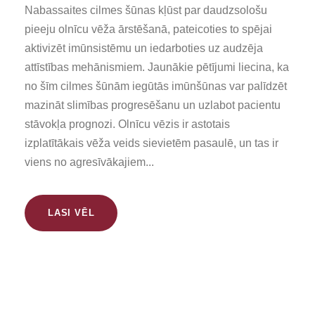
Nabassaites cilmes šūnas kļūst par daudzsološu
pieeju olnīcu vēža ārstēšanā, pateicoties to spējai
aktivizēt imūnsistēmu un iedarboties uz audzēja
attīstības mehānismiem. Jaunākie pētījumi liecina, ka
no šīm cilmes šūnām iegūtās imūnšūnas var palīdzēt
mazināt slimības progresēšanu un uzlabot pacientu
stāvokļa prognozi. Olnīcu vēzis ir astotais
izplatītākais vēža veids sievietēm pasaulē, un tas ir
viens no agresīvākajiem...
LASI VĒL