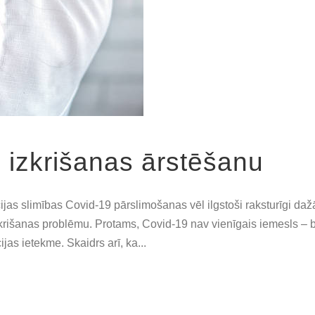
u izkrišanas ārstēšanu
kcijas slimības Covid-19 pārslimošanas vēl ilgstoši raksturīgi d
 izkrišanas problēmu. Protams, Covid-19 nav vienīgais iemesls – 
as ietekme. Skaidrs arī, ka...