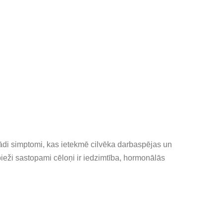
ažādi simptomi, kas ietekmē cilvēka darbaspējas un
bieži sastopami cēloņi ir iedzimtība, hormonālās