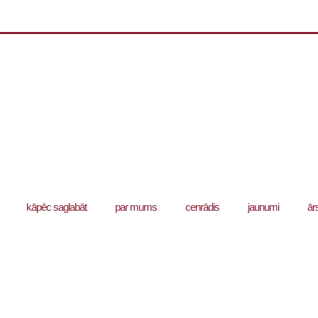
kāpēc saglabāt
par mums
cenrādis
jaunumi
ār