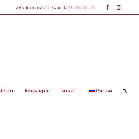
zvani un uzzini vairāk
28 64 64 74
stēšana
klīniskā izpēte
kontakti
Русский