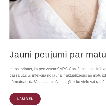
Jauni pētījumi par mat
Ir apstiprināts, ka pēc vīrusa SARS-CoV-2 izraisītās infe
pašsajūtu. Šī infekcija no jauna ir aktualizējusi arī matu
pārmaiņas, dažādas saslimšanas, ķīmisku vielu vai radiācij
LASI VĒL