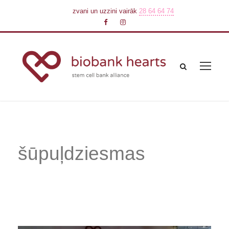
zvani un uzzini vairāk
28 64 64 74
šūpuļdziesmas