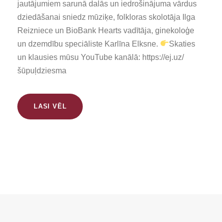
jautājumiem sarunā dalās un iedrošinājuma vārdus
dziedāšanai sniedz mūziķe, folkloras skolotāja Ilga
Reizniece un BioBank Hearts vadītāja, ginekoloģe
un dzemdību speciāliste Karlīna Elksne.
Skaties
un klausies mūsu YouTube kanālā: https://ej.uz/
šūpuļdziesma
LASI VĒL