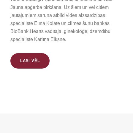
Jauna apģērba pirkšana. Uz šiem un vēl citiem
jautājumiem sarunā atbild vides aizsardzības
speciāliste Elīna Kolāte un cilmes šūnu bankas
BioBank Hearts vadītāja, ginekoloģe, dzemdību
speciāliste Karlīna Elksne.
LASI VĒL