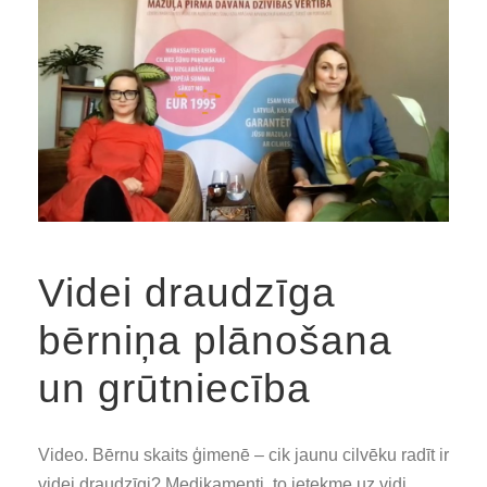
Videi draudzīga
bērniņa plānošana
un grūtniecība
Video. Bērnu skaits ģimenē – cik jaunu cilvēku radīt ir
videi draudzīgi? Medikamenti, to ietekme uz vidi.