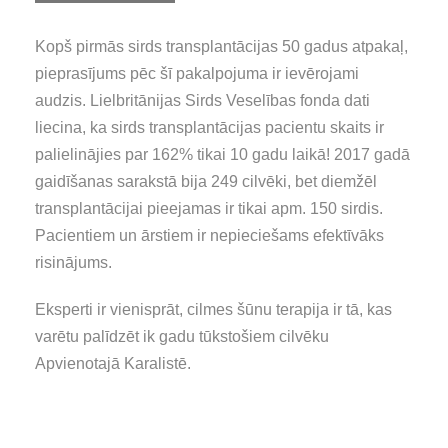
Kopš pirmās sirds transplantācijas 50 gadus atpakaļ,
pieprasījums pēc šī pakalpojuma ir ievērojami
audzis. Lielbritānijas Sirds Veselības fonda dati
liecina, ka sirds transplantācijas pacientu skaits ir
palielinājies par 162% tikai 10 gadu laikā! 2017 gadā
gaidīšanas sarakstā bija 249 cilvēki, bet diemžēl
transplantācijai pieejamas ir tikai apm. 150 sirdis.
Pacientiem un ārstiem ir nepieciešams efektīvāks
risinājums.
Eksperti ir vienisprāt, cilmes šūnu terapija ir tā, kas
varētu palīdzēt ik gadu tūkstošiem cilvēku
Apvienotajā Karalistē.