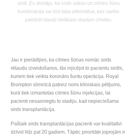
sirdi. Es domāju, ka sirds sūkņu un cilmes šūnu
kombinācija var būt laba alternatīva, kas varētu
palīdzēt daudz lielākam skaitam cilvēku.
Stephen Westaby
profesors no Oksfordas John
Radcliffe slimnīcas
Jau ir pierādījies, ka cilmes šūnas nomāc sirds
rētaudu izveidošanos, tās injicējot to pacientu sirdīs,
kuriem tiek veikta koronāro šuntu operācija. Royal
Brompton slimnīcā patreiz noris klīniskais pētījums,
kurā tiek izmantotas cilmes šūnu injekcijas, lai
pacienti nesasniegtu to stadiju, kad nepieciešama
sirds transplantācija.
Pašlaik sirds transplantācijas pacienti var kvalitatīvi
dzīvot līdz pat 20 gadiem. Tāpēc prioritāte joprojām ir