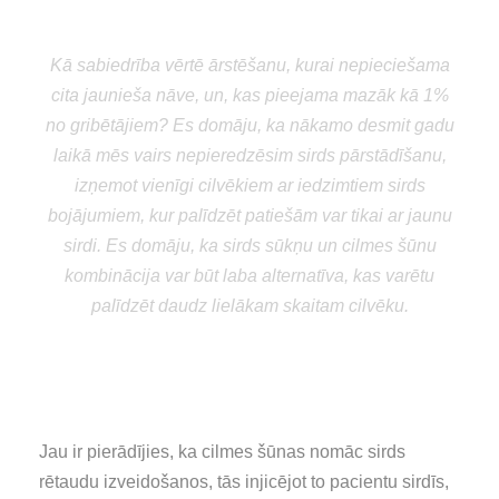
“
Kā sabiedrība vērtē ārstēšanu, kurai nepieciešama
cita jaunieša nāve, un, kas pieejama mazāk kā 1%
no gribētājiem? Es domāju, ka nākamo desmit gadu
laikā mēs vairs nepieredzēsim sirds pārstādīšanu,
izņemot vienīgi cilvēkiem ar iedzimtiem sirds
bojājumiem, kur palīdzēt patiešām var tikai ar jaunu
sirdi. Es domāju, ka sirds sūkņu un cilmes šūnu
kombinācija var būt laba alternatīva, kas varētu
palīdzēt daudz lielākam skaitam cilvēku.
Stephen Westaby
profesors no Oksfordas John
Radcliffe slimnīcas
Jau ir pierādījies, ka cilmes šūnas nomāc sirds
rētaudu izveidošanos, tās injicējot to pacientu sirdīs,