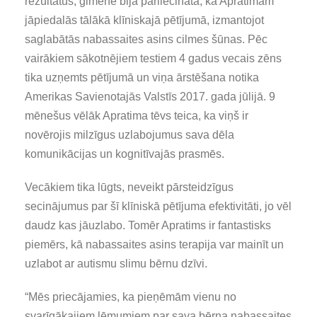
rezultātus, ģimene bija pārliecināta, ka Apratimam
jāpiedalās tālākā klīniskajā pētījumā, izmantojot
saglabātās nabassaites asins cilmes šūnas. Pēc
vairākiem sākotnējiem testiem 4 gadus vecais zēns
tika uzņemts pētījumā un viņa ārstēšana notika
Amerikas Savienotajās Valstīs 2017. gada jūlijā. 9
mēnešus vēlāk Apratima tēvs teica, ka viņš ir
novērojis milzīgus uzlabojumus sava dēla
komunikācijas un kognitīvajās prasmēs.
Vecākiem tika lūgts, neveikt pārsteidzīgus
secinājumus par šī klīniskā pētījuma efektivitāti, jo vēl
daudz kas jāuzlabo. Tomēr Apratims ir fantastisks
piemērs, kā nabassaites asins terapija var mainīt un
uzlabot ar autismu slimu bērnu dzīvi.
“Mēs priecājamies, ka pieņēmām vienu no
svarīgākajiem lēmumiem par sava bērna nabassaites