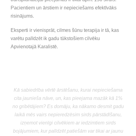
Pacientiem un ārstiem ir nepieciešams efektīvāks
risinājums.
Eksperti ir vienisprāt, cilmes šūnu terapija ir tā, kas
varētu palīdzēt ik gadu tūkstošiem cilvēku
Apvienotajā Karalistē.
“
Kā sabiedrība vērtē ārstēšanu, kurai nepieciešama
cita jaunieša nāve, un, kas pieejama mazāk kā 1%
no gribētājiem? Es domāju, ka nākamo desmit gadu
laikā mēs vairs nepieredzēsim sirds pārstādīšanu,
izņemot vienīgi cilvēkiem ar iedzimtiem sirds
bojājumiem, kur palīdzēt patiešām var tikai ar jaunu