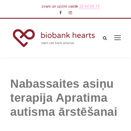
zvani un uzzini vairāk
28 64 64 74
Nabassaites asiņu
terapija Apratima
autisma ārstēšanai