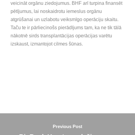
veicināt orgānu ziedojumus. BHF arī turpina finansēt
pētījumus, lai noskaidrotu iemeslus orgānu
atgrūšanai un uzlabotu veiksmīgo operāciju skaitu.
Taču te ir pārliecinošs pierādījums tam, ka ne tik tālā
nākotnē sirds transplantācijas operācijas varētu
izskaust, izmantojot cilmes šūnas.
Previous Post