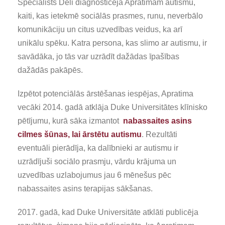
Speciālists Deli diagnosticēja Apratimam autismu,
kaiti, kas ietekmē sociālās prasmes, runu, neverbālo
komunikāciju un citus uzvedības veidus, ka arī
unikālu spēku. Katra persona, kas slimo ar autismu, ir
savādāka, jo tās var uzrādīt dažādas īpašības
dažādās pakāpēs.
Izpētot potenciālās ārstēšanas iespējas, Apratima
vecāki 2014. gadā atklāja Duke Universitātes klīnisko
pētījumu, kurā sāka izmantot
nabassaites asins
cilmes šūnas, lai ārstētu autismu
. Rezultāti
eventuāli pierādīja, ka dalībnieki ar autismu ir
uzrādījuši sociālo prasmju, vārdu krājuma un
uzvedības uzlabojumus jau 6 mēnešus pēc
nabassaites asins terapijas sākšanas.
2017. gadā, kad Duke Universitāte atklāti publicēja