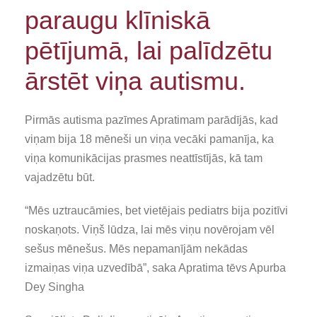
paraugu klīniskā
pētījumā, lai palīdzētu
ārstēt viņa autismu.
Pirmās autisma pazīmes Apratimam parādījās, kad
viņam bija 18 mēneši un viņa vecāki pamanīja, ka
viņa komunikācijas prasmes neattīstījās, kā tam
vajadzētu būt.
“Mēs uztraucāmies, bet vietējais pediatrs bija pozitīvi
noskaņots. Viņš lūdza, lai mēs viņu novērojam vēl
sešus mēnešus. Mēs nepamanījām nekādas
izmaiņas viņa uzvedībā”, saka Apratima tēvs Apurba
Dey Singha