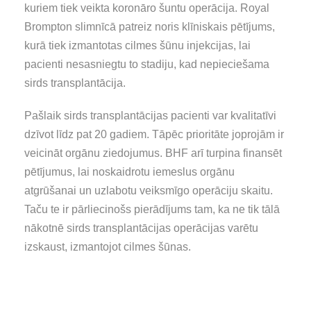
kuriem tiek veikta koronāro šuntu operācija. Royal
Brompton slimnīcā patreiz noris klīniskais pētījums,
kurā tiek izmantotas cilmes šūnu injekcijas, lai
pacienti nesasniegtu to stadiju, kad nepieciešama
sirds transplantācija.
Pašlaik sirds transplantācijas pacienti var kvalitatīvi
dzīvot līdz pat 20 gadiem. Tāpēc prioritāte joprojām ir
veicināt orgānu ziedojumus. BHF arī turpina finansēt
pētījumus, lai noskaidrotu iemeslus orgānu
atgrūšanai un uzlabotu veiksmīgo operāciju skaitu.
Taču te ir pārliecinošs pierādījums tam, ka ne tik tālā
nākotnē sirds transplantācijas operācijas varētu
izskaust, izmantojot cilmes šūnas.