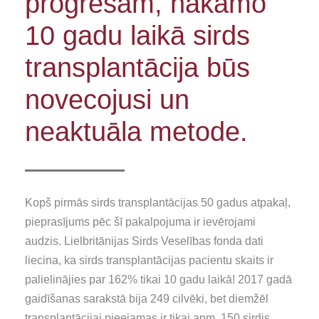
progresam, nākamo
10 gadu laikā sirds
transplantācija būs
novecojusi un
neaktuāla metode.
Kopš pirmās sirds transplantācijas 50 gadus atpakaļ,
pieprasījums pēc šī pakalpojuma ir ievērojami
audzis. Lielbritānijas Sirds Veselības fonda dati
liecina, ka sirds transplantācijas pacientu skaits ir
palielinājies par 162% tikai 10 gadu laikā! 2017 gadā
gaidīšanas sarakstā bija 249 cilvēki, bet diemžēl
transplantācijai pieejamas ir tikai apm. 150 sirdis.