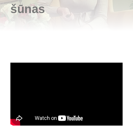
šūnas