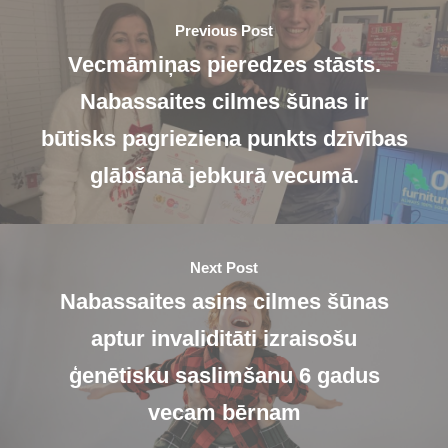
Previous Post
Vecmāmiņas pieredzes stāsts.
Nabassaites cilmes šūnas ir
būtisks pagrieziena punkts dzīvības
glābšanā jebkurā vecumā.
Next Post
Nabassaites asins cilmes šūnas
aptur invaliditāti izraisošu
ģenētisku saslimšanu 6 gadus
vecam bērnam