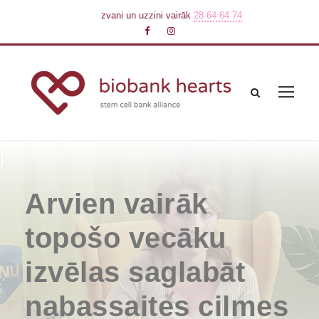
zvani un uzzini vairāk
28 64 64 74
Arvien vairāk
topošo vecāku
izvēlas saglabāt
nabassaites cilmes