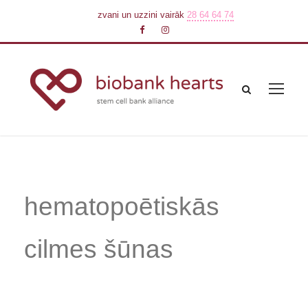
zvani un uzzini vairāk
28 64 64 74
hematopoētiskās
cilmes šūnas