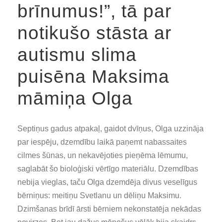
brīnumus!”, tā par
notikušo stāsta ar
autismu slima
puisēna Maksima
māmiņa Olga
Septiņus gadus atpakaļ, gaidot dvīņus, Olga uzzināja
par iespēju, dzemdību laikā paņemt nabassaites
cilmes šūnas, un nekavējoties pieņēma lēmumu,
saglabāt šo bioloģiski vērtīgo materiālu. Dzemdības
nebija vieglas, taču Olga dzemdēja divus veselīgus
bērniņus: meitiņu Svetlanu un dēliņu Maksimu.
Dzimšanas brīdī ārsti bērniem nekonstatēja nekādas