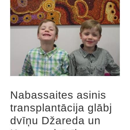
Nabassaites asinis
transplantācija glābj
dvīņu Džareda un