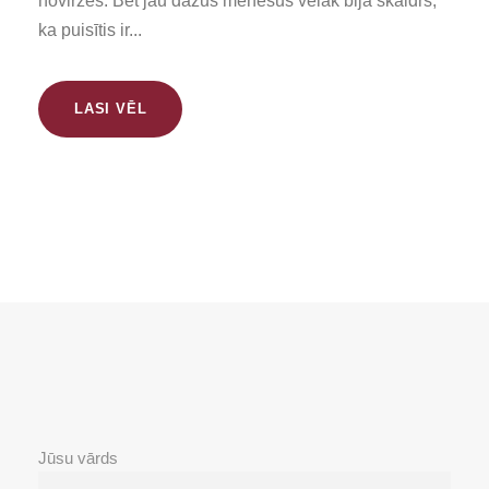
novirzes. Bet jau dažus mēnešus vēlāk bija skaidrs,
ka puisītis ir...
LASI VĒL
Jūsu vārds