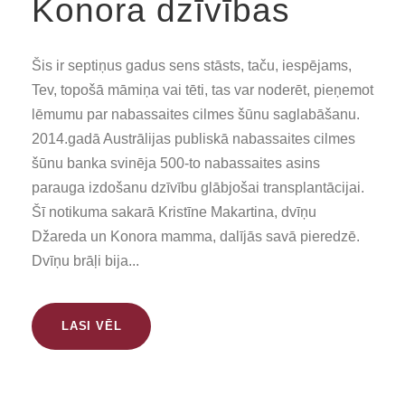
Konora dzīvības
Šis ir septiņus gadus sens stāsts, taču, iespējams,
Tev, topošā māmiņa vai tēti, tas var noderēt, pieņemot
lēmumu par nabassaites cilmes šūnu saglabāšanu.
2014.gadā Austrālijas publiskā nabassaites cilmes
šūnu banka svinēja 500-to nabassaites asins
parauga izdošanu dzīvību glābjošai transplantācijai.
Šī notikuma sakarā Kristīne Makartina, dvīņu
Džareda un Konora mamma, dalījās savā pieredzē.
Dvīņu brāļi bija...
LASI VĒL