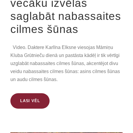
vecāku izvēlas
saglabāt nabassaites
cilmes šūnas
Video. Daktere Karlīna Elksne viesojas Māmiņu
Kluba Grūtnieču dienā un pastāsta kādēļ ir tik vērtīgi
uzglabāt nabassaites cilmes šūnas, akcentējot divu
veidu nabassaites cilmes šūnas: asins cilmes šūnas
un audu cilmes šūnas.
LASI VĒL