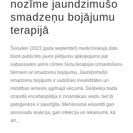
nozīme jaundzimušo
smadzeņu bojājumu
terapijā
Šoruden (2022.gada septembrī) medicīniskajā datu
bāzē publicēts jauns pētījumu apkopojums par
nabassaites asins cilmes šūnu terapijas izmantošanu
bērniem ar smadzeņu bojājumu. Jaundzimušo
smadzeņu bojājumi ir vadošais invaliditātes un
mirstības iemesls agrīnajā vecumā. Skābekļa bada
izraisītā encefalopātija ir zināmākais veids, bet tā
patoģenēze ir sarežģīta. Mehānismā iesaistīti gan
asinsvadu reakcija, gan infekcija un iekaisums, kā
arī...