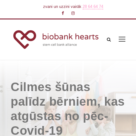
zvani un uzzini vairāk
28 64 64 74
Cilmes šūnas
palīdz bērniem, kas
atgūstas no pēc-
Covid-19