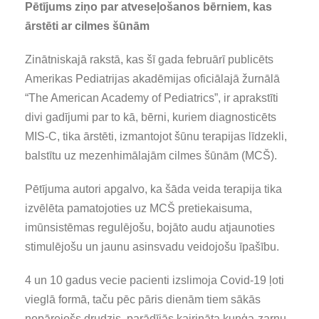
Pētījums ziņo par atveseļošanos bērniem, kas
ārstēti ar cilmes šūnām
Zinātniskajā rakstā, kas šī gada februārī publicēts
Amerikas Pediatrijas akadēmijas oficiālajā žurnālā
“The American Academy of Pediatrics”, ir aprakstīti
divi gadījumi par to kā, bērni, kuriem diagnosticēts
MIS-C, tika ārstēti, izmantojot šūnu terapijas līdzekli,
balstītu uz mezenhimālajām cilmes šūnām (MCŠ).
Pētījuma autori apgalvo, ka šāda veida terapija tika
izvēlēta pamatojoties uz MCŠ pretiekaisuma,
imūnsistēmas regulējošu, bojāto audu atjaunoties
stimulējošu un jaunu asinsvadu veidojošu īpašību.
4 un 10 gadus vecie pacienti izslimoja Covid-19 ļoti
vieglā formā, taču pēc pāris dienām tiem sākās
nepārejošs drudzis, parādījās kairināta kuņģa-zarnu