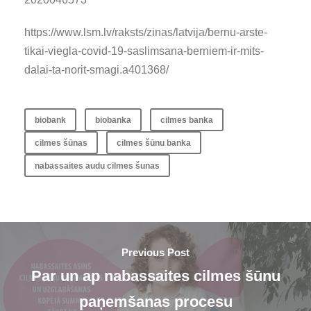
https://www.lsm.lv/raksts/zinas/latvija/bernu-arste-
tikai-viegla-covid-19-saslimsana-berniem-ir-mits-
dalai-ta-norit-smagi.a401368/
biobank
biobanka
cilmes banka
cilmes šūnas
cilmes šūnu banka
nabassaites audu cilmes šunas
Previous Post
Par un ap nabassaites cilmes šūnu
paņemšanas procesu