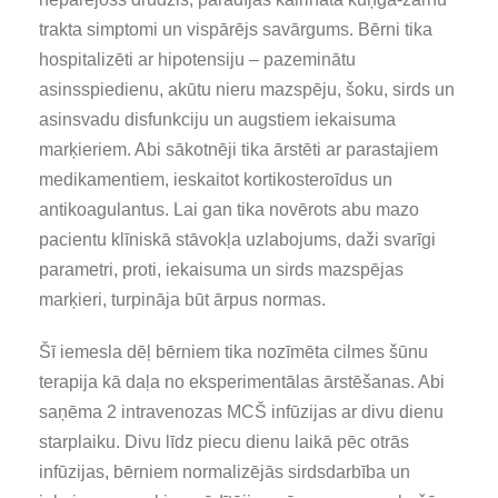
trakta simptomi un vispārējs savārgums. Bērni tika
hospitalizēti ar hipotensiju – pazeminātu
asinsspiedienu, akūtu nieru mazspēju, šoku, sirds un
asinsvadu disfunkciju un augstiem iekaisuma
marķieriem. Abi sākotnēji tika ārstēti ar parastajiem
medikamentiem, ieskaitot kortikosteroīdus un
antikoagulantus. Lai gan tika novērots abu mazo
pacientu klīniskā stāvokļa uzlabojums, daži svarīgi
parametri, proti, iekaisuma un sirds mazspējas
marķieri, turpināja būt ārpus normas.
Šī iemesla dēļ bērniem tika nozīmēta cilmes šūnu
terapija kā daļa no eksperimentālas ārstēšanas. Abi
saņēma 2 intravenozas MCŠ infūzijas ar divu dienu
starplaiku. Divu līdz piecu dienu laikā pēc otrās
infūzijas, bērniem normalizējās sirdsdarbība un