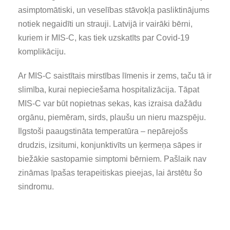
asimptomātiski, un veselības stāvokļa pasliktinājums
notiek negaidīti un strauji. Latvijā ir vairāki bērni,
kuriem ir MIS-C, kas tiek uzskatīts par Covid-19
komplikāciju.
Ar MIS-C saistītais mirstības līmenis ir zems, taču tā ir
slimība, kurai nepieciešama hospitalizācija. Tāpat
MIS-C var būt nopietnas sekas, kas izraisa dažādu
orgānu, piemēram, sirds, plaušu un nieru mazspēju.
Ilgstoši paaugstināta temperatūra – nepārejošs
drudzis, izsitumi, konjunktivīts un ķermeņa sāpes ir
biežākie sastopamie simptomi bērniem. Pašlaik nav
zināmas īpašas terapeitiskas pieejas, lai ārstētu šo
sindromu.