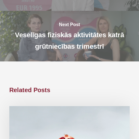
Next Post
Veselīgas fiziskās aktivitātes katrā
grūtniecības trimestrī
Related Posts