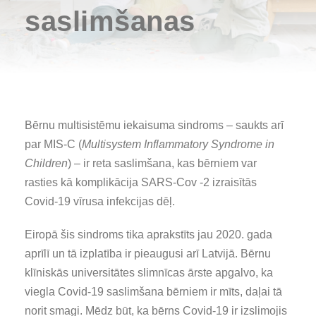
saslimšanas
Bērnu multisistēmu iekaisuma sindroms – saukts arī
par MIS-C (
Multisystem Inflammatory Syndrome in
Children
) – ir reta saslimšana, kas bērniem var
rasties kā komplikācija SARS-Cov -2 izraisītās
Covid-19 vīrusa infekcijas dēļ.
Eiropā šis sindroms tika aprakstīts jau 2020. gada
aprīlī un tā izplatība ir pieaugusi arī Latvijā. Bērnu
klīniskās universitātes slimnīcas ārste apgalvo, ka
viegla Covid-19 saslimšana bērniem ir mīts, daļai tā
norit smagi. Mēdz būt, ka bērns Covid-19 ir izslimojis