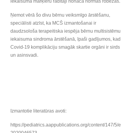
iekaisuma marķieru rādītāji nonāca normas robežās.
Ņemot vērā šo divu bērnu veiksmīgo ārstēšanu,
speciālisti atzīst, ka MCŠ izmantošanai ir
daudzsološa terapeitiska iespēja bērnu multisistēmu
iekaisuma sindroma ārstēšanā, īpaši gadījumos, kad
Covid-19 komplikāciju smagāk skartie orgāni ir sirds
un asinsvadi.
Izmantotie literatūras avoti:
https://pediatrics.aappublications.org/content/147/5/e
2020046573