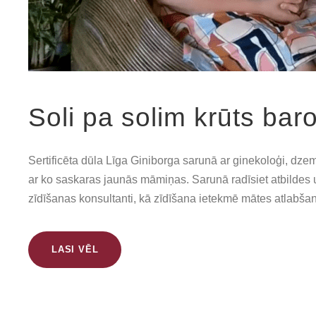
Soli pa solim krūts ba
Sertificēta dūla Līga Giniborga sarunā ar ginekoloģi, dze
ar ko saskaras jaunās māmiņas. Sarunā radīsiet atbildes 
zīdīšanas konsultanti, kā zīdīšana ietekmē mātes atlabšan
LASI VĒL