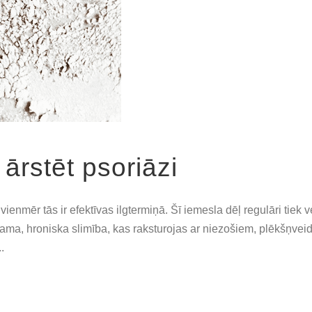
ārstēt psoriāzi
ienmēr tās ir efektīvas ilgtermiņā. Šī iemesla dēļ regulāri tiek v
opama, hroniska slimība, kas raksturojas ar niezošiem, plēkšņv
.