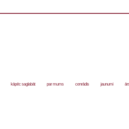
kāpēc saglabāt
par mums
cenrādis
jaunumi
ār