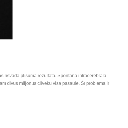
sinsvada plīsuma rezultātā. Spontāna intracerebrāla
am divus miljonus cilvēku visā pasaulē. Šī problēma ir