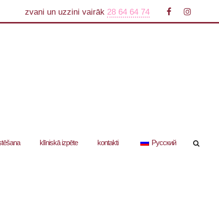
zvani un uzzini vairāk
28 64 64 74
stēšana
klīniskā izpēte
kontakti
Русский