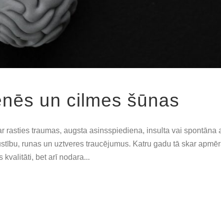
nēs un cilmes šūnas
rasties traumas, augsta asinsspiediena, insulta vai spontāna a
stību, runas un uztveres traucējumus. Katru gadu tā skar apmēr
kvalitāti, bet arī nodara...