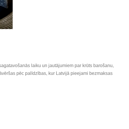
s sagatavošanās laiku un jautājumiem par krūts barošanu,
jāvēršas pēc palīdzības, kur Latvijā pieejami bezmaksas