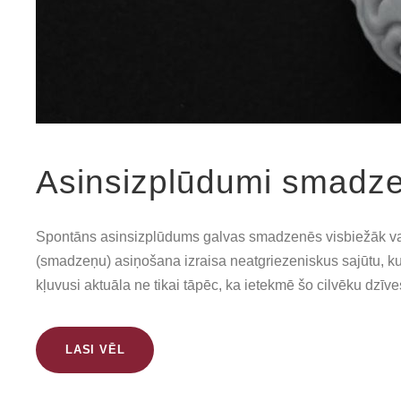
Asinsizplūdumi smadze
Spontāns asinsizplūdums galvas smadzenēs visbiežāk var 
(smadzeņu) asiņošana izraisa neatgriezeniskus sajūtu, ku
kļuvusi aktuāla ne tikai tāpēc, ka ietekmē šo cilvēku dzīves 
LASI VĒL