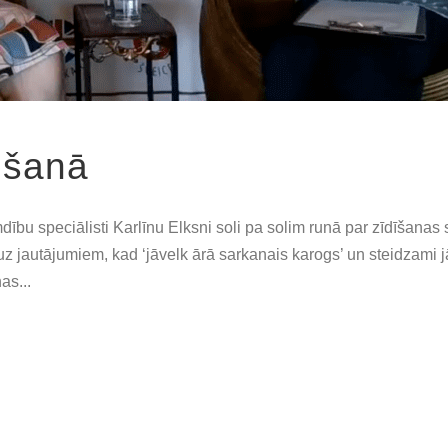
rošanā
mdību speciālisti Karlīnu Elksni soli pa solim runā par zīdīšana
uz jautājumiem, kad ‘jāvelk ārā sarkanais karogs’ un steidzami 
as...