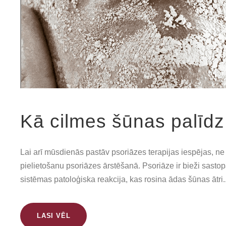
Kā cilmes šūnas palīdz 
Lai arī mūsdienās pastāv psoriāzes terapijas iespējas, ne v
pielietošanu psoriāzes ārstēšanā. Psoriāze ir bieži sast
sistēmas patoloģiska reakcija, kas rosina ādas šūnas ātri..
LASI VĒL