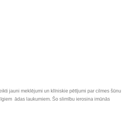
eikti jauni meklējumi un klīniskie pētījumi par cilmes šūnu
eidīgiem ādas laukumiem. Šo slimību ierosina imūnās