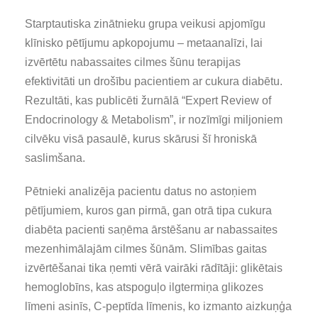
Starptautiska zinātnieku grupa veikusi apjomīgu
klīnisko pētījumu apkopojumu – metaanalīzi, lai
izvērtētu nabassaites cilmes šūnu terapijas
efektivitāti un drošību pacientiem ar cukura diabētu.
Rezultāti, kas publicēti žurnālā “Expert Review of
Endocrinology & Metabolism”, ir nozīmīgi miljoniem
cilvēku visā pasaulē, kurus skārusi šī hroniskā
saslimšana.
Pētnieki analizēja pacientu datus no astoņiem
pētījumiem, kuros gan pirmā, gan otrā tipa cukura
diabēta pacienti saņēma ārstēšanu ar nabassaites
mezenhimālajām cilmes šūnām. Slimības gaitas
izvērtēšanai tika ņemti vērā vairāki rādītāji: glikētais
hemoglobīns, kas atspoguļo ilgtermiņa glikozes
līmeni asinīs, C-peptīda līmenis, ko izmanto aizkuņģa