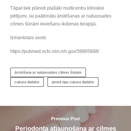
Tāpat tiek plānoti plašāki multicentru klīniskie
pētījumi, lai paātrinātu ārstēšanas ar nabassaites
cilmes šūnām ieviešanu ikdienas terapijā.
Izmantotais avots
https://pubmed.ncbi.nlm.nih.gov/39905688/
ārstēšana ar nabassaites cilmes šūnām
cukura diabēts
pirmā tipa cukura diabēts
Previous Post
Periodonta atjaunošana ar cilmes