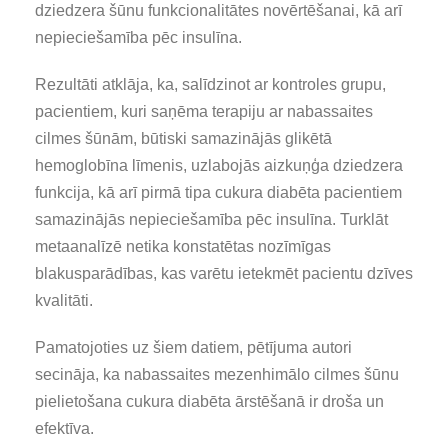
dziedzera šūnu funkcionalitātes novērtēšanai, kā arī
nepieciešamība pēc insulīna.
Rezultāti atklāja, ka, salīdzinot ar kontroles grupu,
pacientiem, kuri saņēma terapiju ar nabassaites
cilmes šūnām, būtiski samazinājās glikētā
hemoglobīna līmenis, uzlabojās aizkuņģa dziedzera
funkcija, kā arī pirmā tipa cukura diabēta pacientiem
samazinājās nepieciešamība pēc insulīna. Turklāt
metaanalīzē netika konstatētas nozīmīgas
blakusparādības, kas varētu ietekmēt pacientu dzīves
kvalitāti.
Pamatojoties uz šiem datiem, pētījuma autori
secināja, ka nabassaites mezenhimālo cilmes šūnu
pielietošana cukura diabēta ārstēšanā ir droša un
efektīva.