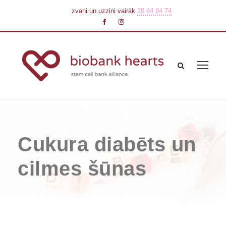
zvani un uzzini vairāk
28 64 64 74
Cukura diabēts un
cilmes šūnas