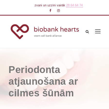
zvani un uzzini vairāk
28 64 64 74
Periodonta
atjaunošana ar
cilmes šūnām