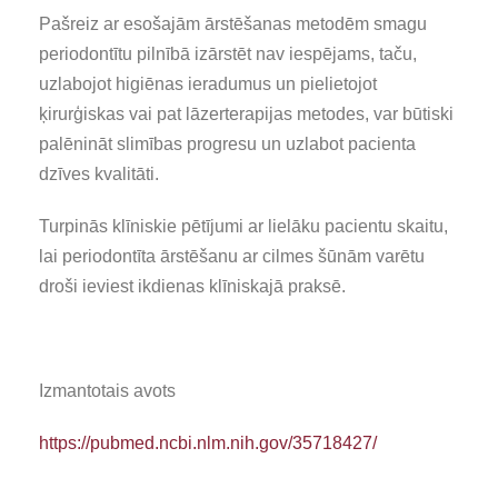
Pašreiz ar esošajām ārstēšanas metodēm smagu
periodontītu pilnībā izārstēt nav iespējams, taču,
uzlabojot higiēnas ieradumus un pielietojot
ķirurģiskas vai pat lāzerterapijas metodes, var būtiski
palēnināt slimības progresu un uzlabot pacienta
dzīves kvalitāti.
Turpinās klīniskie pētījumi ar lielāku pacientu skaitu,
lai periodontīta ārstēšanu ar cilmes šūnām varētu
droši ieviest ikdienas klīniskajā praksē.
Izmantotais avots
https://pubmed.ncbi.nlm.nih.gov/35718427/