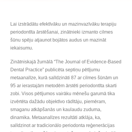
Lai izstrādātu efektīvāku un mazinvazīvāku terapiju
periodontīta ārstēšanai, zinātnieki izmanto cilmes
šūnu spēju atjaunot bojātos audus un mazināt
iekaisumu.
Zinātniskajā žurnālā “The Journal of Evidence-Based
Dental Practice” publicēta septiņu pētījumu
metaanalīze, kurā salīdzināti 87 ar cilmes šūnām un
95 ar ierastajām metodēm ārstēti periodontīta skarti
zobi. Visos pētījumos vairāku mēnešu garumā tika
izvērtēta dažādu objektīvo rādītāju, piemēram,
smaganu atkāpšanās un kaulaudu zuduma,
dinamika. Metaanalīzes rezultāti atklāja, ka,
salīdzinot ar tradicionālo periodonta reģenerācijas