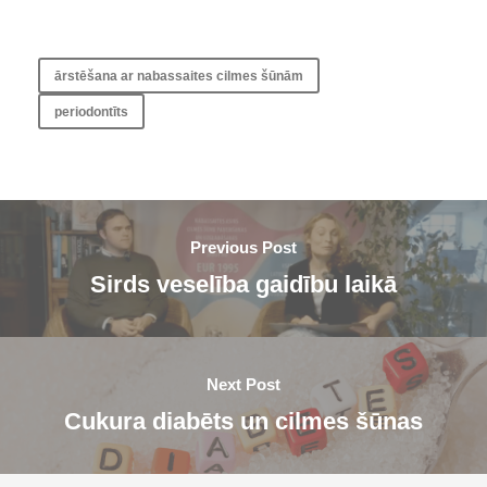
ārstēšana ar nabassaites cilmes šūnām
periodontīts
Previous Post
Sirds veselība gaidību laikā
Next Post
Cukura diabēts un cilmes šūnas