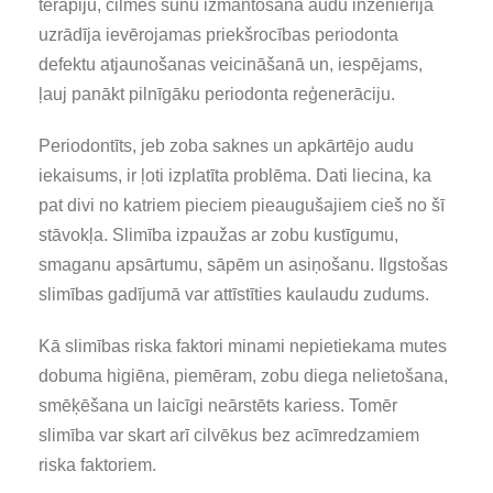
terapiju, cilmes šūnu izmantošana audu inženierijā
uzrādīja ievērojamas priekšrocības periodonta
defektu atjaunošanas veicināšanā un, iespējams,
ļauj panākt pilnīgāku periodonta reģenerāciju.
Periodontīts, jeb zoba saknes un apkārtējo audu
iekaisums, ir ļoti izplatīta problēma. Dati liecina, ka
pat divi no katriem pieciem pieaugušajiem cieš no šī
stāvokļa. Slimība izpaužas ar zobu kustīgumu,
smaganu apsārtumu, sāpēm un asiņošanu. Ilgstošas
slimības gadījumā var attīstīties kaulaudu zudums.
Kā slimības riska faktori minami nepietiekama mutes
dobuma higiēna, piemēram, zobu diega nelietošana,
smēķēšana un laicīgi neārstēts kariess. Tomēr
slimība var skart arī cilvēkus bez acīmredzamiem
riska faktoriem.