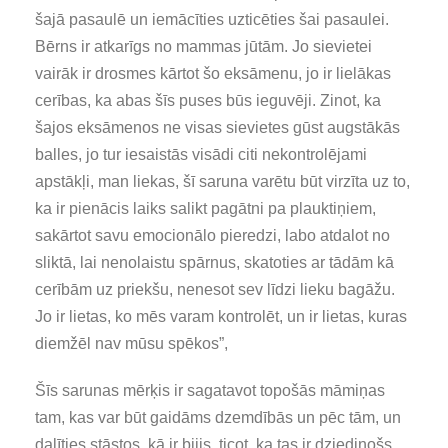
šajā pasaulē un iemācīties uzticēties šai pasaulei.
Bērns ir atkarīgs no mammas jūtām. Jo sievietei
vairāk ir drosmes kārtot šo eksāmenu, jo ir lielākas
cerības, ka abas šīs puses būs ieguvēji. Zinot, ka
šajos eksāmenos ne visas sievietes gūst augstākās
balles, jo tur iesaistās visādi citi nekontrolējami
apstākļi, man liekas, šī saruna varētu būt virzīta uz to,
ka ir pienācis laiks salikt pagātni pa plauktiņiem,
sakārtot savu emocionālo pieredzi, labo atdalot no
sliktā, lai nenolaistu spārnus, skatoties ar tādām kā
cerībām uz priekšu, nenesot sev līdzi lieku bagāžu.
Jo ir lietas, ko mēs varam kontrolēt, un ir lietas, kuras
diemžēl nav mūsu spēkos”,
Šīs sarunas mērķis ir sagatavot topošās māmiņas
tam, kas var būt gaidāms dzemdībās un pēc tām, un
dalīties stāstos, kā ir bijis, ticot, ka tas ir dziedinošs