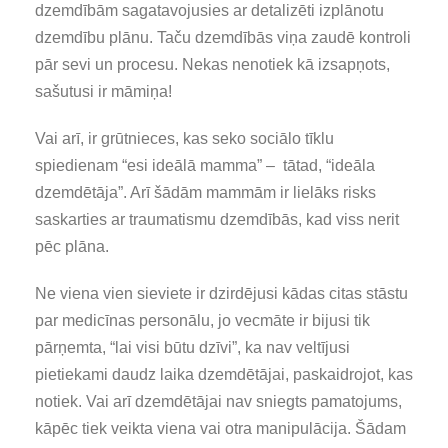
dzemdībām sagatavojusies ar detalizēti izplānotu
dzemdību plānu. Taču dzemdībās viņa zaudē kontroli
pār sevi un procesu. Nekas nenotiek kā izsapņots,
sašutusi ir māmiņa!
Vai arī, ir grūtnieces, kas seko sociālo tīklu
spiedienam “esi ideālā mamma” – tātad, “ideāla
dzemdētāja”. Arī šādām mammām ir lielāks risks
saskarties ar traumatismu dzemdībās, kad viss nerit
pēc plāna.
Ne viena vien sieviete ir dzirdējusi kādas citas stāstu
par medicīnas personālu, jo vecmāte ir bijusi tik
pārņemta, “lai visi būtu dzīvi”, ka nav veltījusi
pietiekami daudz laika dzemdētājai, paskaidrojot, kas
notiek. Vai arī dzemdētājai nav sniegts pamatojums,
kāpēc tiek veikta viena vai otra manipulācija. Šādam