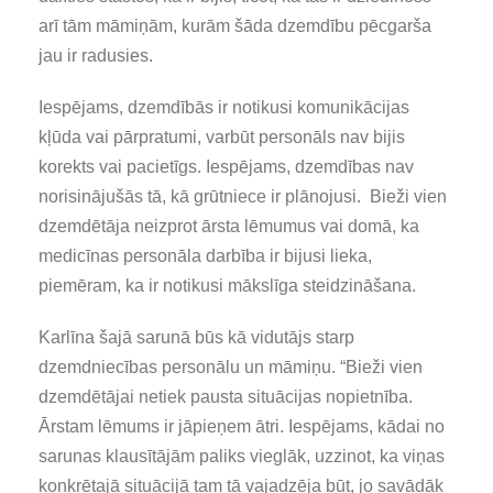
arī tām māmiņām, kurām šāda dzemdību pēcgarša
jau ir radusies.
Iespējams, dzemdībās ir notikusi komunikācijas
kļūda vai pārpratumi, varbūt personāls nav bijis
korekts vai pacietīgs. Iespējams, dzemdības nav
norisinājušās tā, kā grūtniece ir plānojusi. Bieži vien
dzemdētāja neizprot ārsta lēmumus vai domā, ka
medicīnas personāla darbība ir bijusi lieka,
piemēram, ka ir notikusi mākslīga steidzināšana.
Karlīna šajā sarunā būs kā vidutājs starp
dzemdniecības personālu un māmiņu. “Bieži vien
dzemdētājai netiek pausta situācijas nopietnība.
Ārstam lēmums ir jāpieņem ātri. Iespējams, kādai no
sarunas klausītājām paliks vieglāk, uzzinot, ka viņas
konkrētajā situācijā tam tā vajadzēja būt, jo savādāk