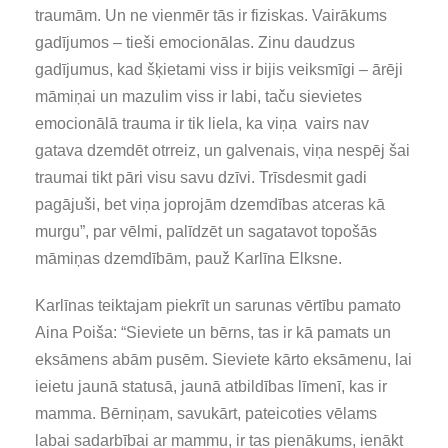
traumām. Un ne vienmēr tās ir fiziskas. Vairākums
gadījumos – tieši emocionālas. Zinu daudzus
gadījumus, kad šķietami viss ir bijis veiksmīgi – ārēji
māmiņai un mazulim viss ir labi, taču sievietes
emocionālā trauma ir tik liela, ka viņa vairs nav
gatava dzemdēt otrreiz, un galvenais, viņa nespēj šai
traumai tikt pāri visu savu dzīvi. Trīsdesmit gadi
pagājuši, bet viņa joprojām dzemdības atceras kā
murgu”, par vēlmi, palīdzēt un sagatavot topošās
māmiņas dzemdībām, pauž Karlīna Elksne.
Karlīnas teiktajam piekrīt un sarunas vērtību pamato
Aina Poiša: “Sieviete un bērns, tas ir kā pamats un
eksāmens abām pusēm. Sieviete kārto eksāmenu, lai
ieietu jaunā statusā, jaunā atbildības līmenī, kas ir
mamma. Bērniņam, savukārt, pateicoties vēlams
labai sadarbībai ar mammu, ir tas pienākums, ienākt