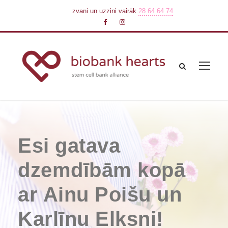
zvani un uzzini vairāk
28 64 64 74
Esi gatava
dzemdībām kopā
ar Ainu Poišu un
Karlīnu Elksni!