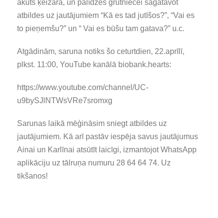
akūts ķeizara, un palīdzēs grūtniecei sagatavot
atbildes uz jautājumiem “Kā es tad jutīšos?”, “Vai es
to pieņemšu?” un “ Vai es būšu tam gatava?” u.c.
Atgādinām, saruna notiks šo ceturtdien, 22.aprīlī,
plkst. 11:00, YouTube kanālā biobank.hearts:
https://www.youtube.com/channel/UC-
u9bySJlNTWsVRe7sromxg
Sarunas laikā mēģināsim sniegt atbildes uz
jautājumiem. Kā arī pastāv iespēja savus jautājumus
Ainai un Karlīnai atsūtīt laicīgi, izmantojot WhatsApp
aplikāciju uz tālruņa numuru 28 64 64 74. Uz
tikšanos!