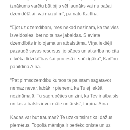
iznākums varētu būt bijis vēl ļaunāks vai nu pašai
dzemdētājai, vai mazulim”, pamato Karlīna.
“Ejot uz dzemdībām, mēs nekad nezinām, kā tas viss
izveidosies, bet no tā nav jābaidās. Sieviete
dzemdībās ir lolojama un atbalstāma. Viņa iekšēji
pazaudē savus resursus, jo sāpes un atkarība no cita
cilvēka līdzdalības šai procesā ir spēcīgāka”, Karlīnu
papildina Aina.
“Pat pirmsdzemdību kursos tā pa īstam sagatavot
nemaz nevar, labāk ir pieņemt, ka Tu ej iekšā
nezināmajā. Tu sagrupējies un zini, ka Tev ir atbalsts
un tas atbalsts ir vecmāte un ārsts”, turpina Aina.
Kādas var būt traumas? Te uzskaitīsim tikai dažus
piemērus. Topošā māmiņa ir perfekcioniste un uz